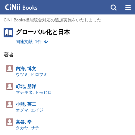
CiNii Books機能統合対応の追加実施をいたしました
グローバル化と日本
関連文献: 1件
著者
内海, 博文
ウツミ, ヒロフミ
町北, 朋洋
マチキタ, トモヒロ
小熊, 英二
オグマ, エイジ
高谷, 幸
タカヤ, サチ