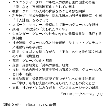
エスニシティ グローバルな人の移動と国民国家の再編：
「脱」なき「再国民国家化」としての日本
教育 グローバル人材の育成をめぐる奇妙な関係
科学技術 開放か鎖国か―揺れる日本の科学技術研究 中国
「千人計画」をめぐって
スポーツ サッカー、最初にして唯一のグローバルな競技
政治 日本政治の「失われた３０年」
ジェンダー グローバル社会のなかの象徴天皇制―残存する
家制度
社会運動 グローバル化と社会運動―サミット・プロテスト
／運動行為を事例に
環境 ジュゴンを待ちながら―「不在」の生き物が導く沖縄
の平和・環境運動
都市 グローバル化と都市
災害 災害研究と「災禍の儀礼」研究
福祉 形式合理性と実質平等性の宥和と相剋―グローバル化
と日本：福祉
日本語教育 複数言語環境で育つ子どもへの日本語教育
―「学び」を育む支援の中で見られた子どもの変化とは
文化 神の子どもはみな踊る：ダンスミュージックの越境
「BOOKデータベース」 より
関連文献： 1件中 1-1を表示