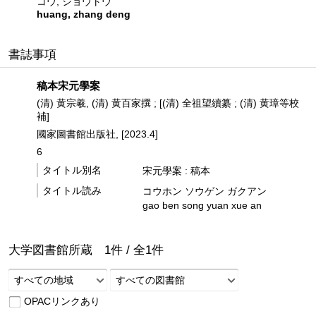
コウ, ショウトウ
huang, zhang deng
書誌事項
稿本宋元學案
(清) 黄宗羲, (清) 黄百家撰 ; [(清) 全祖望續纂 ; (清) 黄璋等校
補]
國家圖書館出版社, [2023.4]
6
タイトル別名
宋元學案 : 稿本
タイトル読み
コウホン ソウゲン ガクアン
gao ben song yuan xue an
大学図書館所蔵
1
件 /
全
1
件
すべての地域
すべての図書館
OPACリンクあり