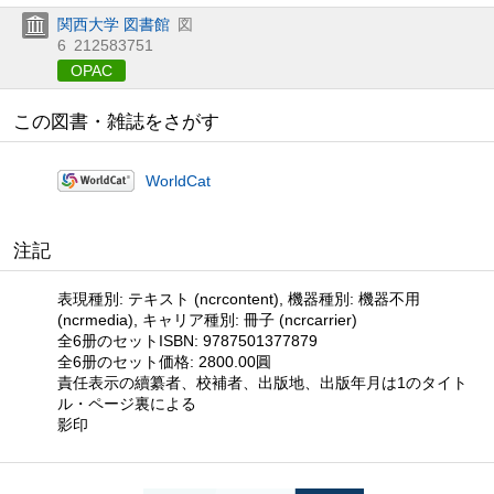
関西大学 図書館
図
6
212583751
OPAC
この図書・雑誌をさがす
WorldCat
注記
表現種別: テキスト (ncrcontent), 機器種別: 機器不用
(ncrmedia), キャリア種別: 冊子 (ncrcarrier)
全6册のセットISBN: 9787501377879
全6册のセット価格: 2800.00圓
責任表示の續纂者、校補者、出版地、出版年月は1のタイト
ル・ページ裏による
影印