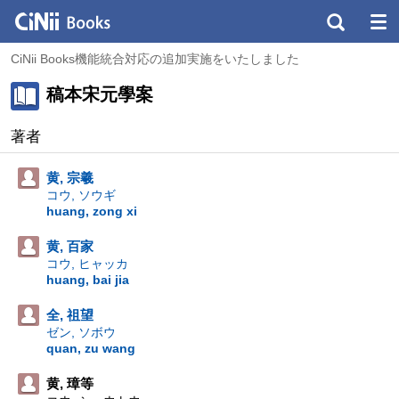
CiNii Books機能統合対応の追加実施をいたしました
稿本宋元學案
著者
黄, 宗羲
コウ, ソウギ
huang, zong xi
黄, 百家
コウ, ヒャッカ
huang, bai jia
全, 祖望
ゼン, ソボウ
quan, zu wang
黄, 璋等