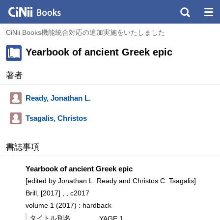
CiNii Books機能統合対応の追加実施をいたしました
Yearbook of ancient Greek epic
著者
Ready, Jonathan L.
Tsagalis, Christos
書誌事項
Yearbook of ancient Greek epic
[edited by Jonathan L. Ready and Christos C. Tsagalis]
Brill, [2017] , , c2017
volume 1 (2017) : hardback
タイトル別名
YAGE 1