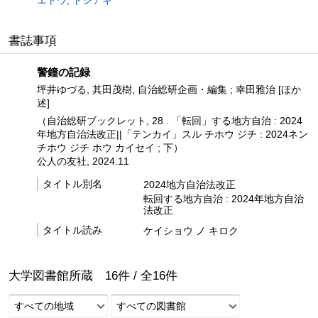
エトウ, トシアキ
書誌事項
警鐘の記録
坪井ゆづる, 其田茂樹, 自治総研企画・編集 ; 幸田雅治 [ほか
述]
（自治総研ブックレット, 28 . 「転回」する地方自治 : 2024
年地方自治法改正||「テンカイ」スル チホウ ジチ : 2024ネン
チホウ ジチ ホウ カイセイ ; 下）
公人の友社, 2024.11
タイトル別名
2024地方自治法改正
転回する地方自治 : 2024年地方自治
法改正
タイトル読み
ケイショウ ノ キロク
大学図書館所蔵
16
件 /
全
16
件
すべての地域
すべての図書館