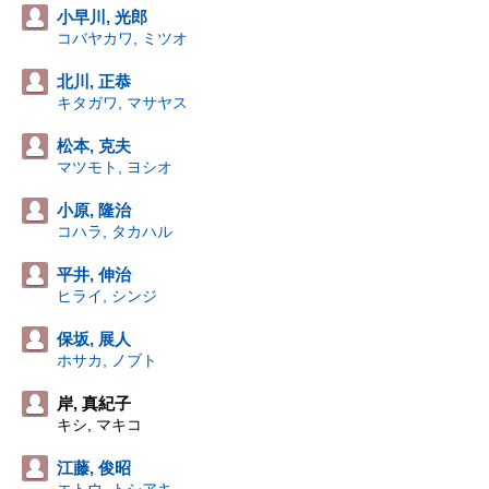
小早川, 光郎
コバヤカワ, ミツオ
北川, 正恭
キタガワ, マサヤス
松本, 克夫
マツモト, ヨシオ
小原, 隆治
コハラ, タカハル
平井, 伸治
ヒライ, シンジ
保坂, 展人
ホサカ, ノブト
岸, 真紀子
キシ, マキコ
江藤, 俊昭