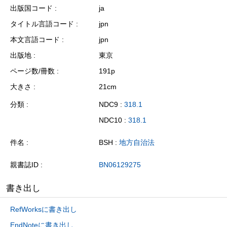
出版国コード
ja
タイトル言語コード
jpn
本文言語コード
jpn
出版地
東京
ページ数/冊数
191p
大きさ
21cm
分類
NDC9 :
318.1
NDC10 :
318.1
件名
BSH :
地方自治法
親書誌ID
BN06129275
書き出し
RefWorksに書き出し
EndNoteに書き出し