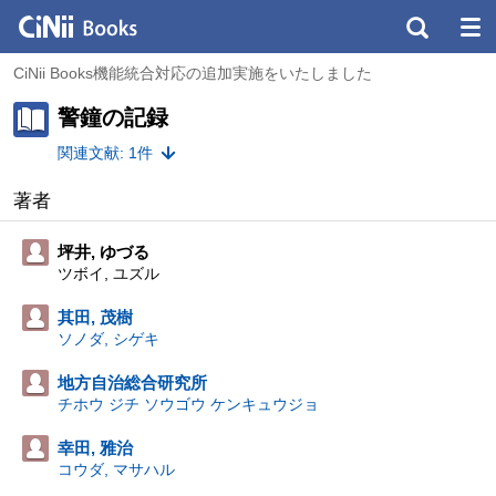
CiNii Books機能統合対応の追加実施をいたしました
警鐘の記録
関連文献: 1件
著者
坪井, ゆづる
ツボイ, ユズル
其田, 茂樹
ソノダ, シゲキ
地方自治総合研究所
チホウ ジチ ソウゴウ ケンキュウジョ
幸田, 雅治
コウダ, マサハル