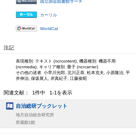
国立国会図書館サーチ
カーリル
WorldCat
注記
表現種別: テキスト (ncrcontent), 機器種別: 機器不用
(ncrmedia), キャリア種別: 冊子 (ncrcarrier)
その他の述者: 小早川光郎, 北川正恭, 松本克夫, 小原隆治, 平
井伸治, 保坂展人, 岸真紀子, 江藤俊昭
関連文献： 1件中 1-1を表示
自治総研ブックレット
地方自治総合研究所
所蔵館1館