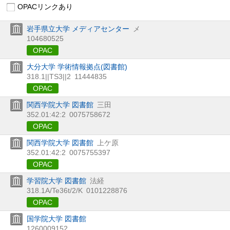
OPACリンクあり
岩手県立大学 メディアセンター
メ
104680525
OPAC
大分大学 学術情報拠点(図書館)
318.1||TS3||2
11444835
OPAC
関西学院大学 図書館
三田
352.01:42:2
0075758672
OPAC
関西学院大学 図書館
上ケ原
352.01:42:2
0075755397
OPAC
学習院大学 図書館
法経
318.1A/Te36t/2/K
0101228876
OPAC
国学院大学 図書館
1260009152