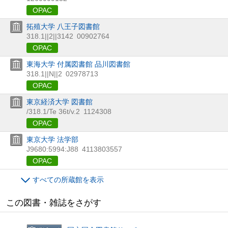
OPAC
拓殖大学 八王子図書館
318.1||2||3142
00902764
OPAC
東海大学 付属図書館 品川図書館
318.1||N||2
02978713
OPAC
東京経済大学 図書館
/318.1/Te 36t/v.2
1124308
OPAC
東京大学 法学部
J9680:5994:J88
4113803557
OPAC
すべての所蔵館を表示
この図書・雑誌をさがす