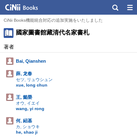
CiNii Books機能統合対応の追加実施をいたしました
國家圖書館藏清代名家書札
著者
Bai, Qianshen
薛, 龙春
セツ, リュウシュン
xue, long chun
王, 懿榮
オウ, イエイ
wang, yi rong
何, 紹基
カ, ショウキ
he, shao ji