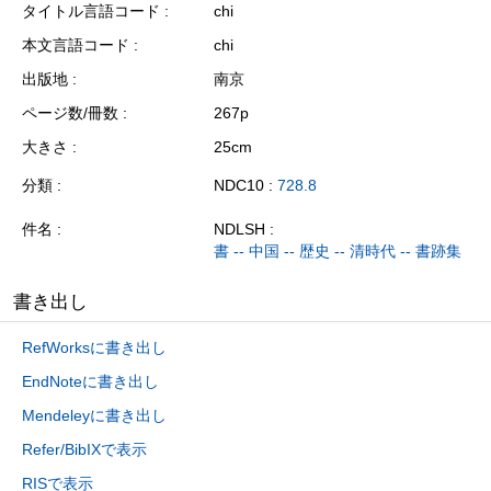
タイトル言語コード
chi
本文言語コード
chi
出版地
南京
ページ数/冊数
267p
大きさ
25cm
分類
NDC10 :
728.8
件名
NDLSH :
書 -- 中国 -- 歴史 -- 清時代 -- 書跡集
書き出し
RefWorksに書き出し
EndNoteに書き出し
Mendeleyに書き出し
Refer/BibIXで表示
RISで表示