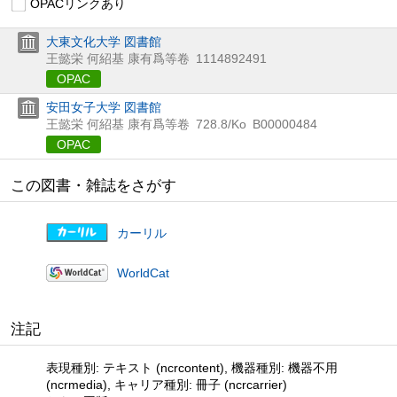
OPACリンクあり
大東文化大学 図書館
王懿栄 何紹基 康有爲等卷
1114892491
OPAC
安田女子大学 図書館
王懿栄 何紹基 康有爲等卷
728.8/Ko
B00000484
OPAC
この図書・雑誌をさがす
カーリル
WorldCat
注記
表現種別: テキスト (ncrcontent), 機器種別: 機器不用
(ncrmedia), キャリア種別: 冊子 (ncrcarrier)