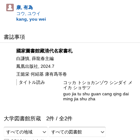
康, 有為
コウ, ユウイ
kang, you wei
書誌事項
國家圖書館藏清代名家書札
白謙慎, 薛龍春主編
鳳凰出版社, 2024.7
王懿栄 何紹基 康有爲等卷
タイトル読み
コッカ トショカンゾウ シンダイ メ
イカ ショサツ
guo jia tu shu guan cang qing dai
ming jia shu zha
大学図書館所蔵
2
件 /
全
2
件
すべての地域
すべての図書館