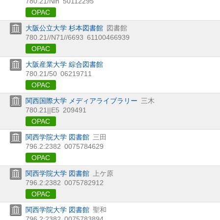
780.21/Nih
50112295
OPAC
大阪公立大学 杉本図書館
図書館
780.21//N71//6693
61100466939
OPAC
大阪産業大学 綜合図書館
780.21/50
06219711
OPAC
関西国際大学 メディアライブラリー
三木
780.21||E5
209491
OPAC
関西学院大学 図書館
三田
796.2:2382
0075784629
OPAC
関西学院大学 図書館
上ケ原
796.2:2382
0075782912
OPAC
関西学院大学 図書館
聖和
796.2:2382
0075783894