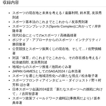
収録内容
スポーツの現在地と未来を考える / 遠藤利明, 鈴木寛, 友添秀
則述
スポーツ基本法のこれまでとこれから / 友添秀則著
スポーツコンプレックス(Sports Complex)に向かって / 岸井
隆幸著
現代社会にとってのeスポーツ / 高橋義雄著
ポジティブ・アプローチからのスポーツ・インテグリティ /
勝田隆著
公営競技とスポーツ振興くじの現在地、そして… / 佐野慎輔
著
対談「体育」のこれまでとこれから、その存在感を考える /
松浪健四郎, 友添秀則述
地域からのスポーツ推進 / 池田めぐみ著
JAPAN GAMESとしてのSAGA2024 / 山本浩著
スポーツを通じた地域活性化への新たな視点 / 松永敬子著
スポーツフロンティアインタビュー・ダイジェスト / 野々村
芳和 ほか著
日本スポーツ会議2024提言「新たなスポーツへの挑戦に向け
て」 / 吉田智彦著
スポーツ政策フィールドワーク歳時記(事務局だより) / 坂本
典幸著