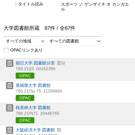
タイトル読み
スポーツ ノ ゲンザイチ オ カンガエ
ル
大学図書館所蔵
67
件 /
全
67
件
すべての地域
すべての図書館
OPACリンクあり
朝日大学 図書館分室
図分
780.21||S
00152396
OPAC
亜細亜大学 図書館
780.21/Su 75
11268866
OPAC
桜美林大学 図書館
780.21/N71
20448785
OPAC
大阪経済大学 図書館
図