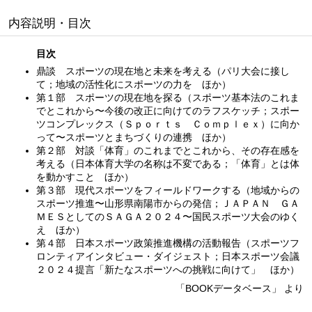
内容説明・目次
目次
鼎談 スポーツの現在地と未来を考える（パリ大会に接し
て；地域の活性化にスポーツの力を ほか）
第１部 スポーツの現在地を探る（スポーツ基本法のこれま
でとこれから〜今後の改正に向けてのラフスケッチ；スポー
ツコンプレックス（Ｓｐｏｒｔｓ Ｃｏｍｐｌｅｘ）に向か
って〜スポーツとまちづくりの連携 ほか）
第２部 対談「体育」のこれまでとこれから、その存在感を
考える（日本体育大学の名称は不変である；「体育」とは体
を動かすこと ほか）
第３部 現代スポーツをフィールドワークする（地域からの
スポーツ推進〜山形県南陽市からの発信；ＪＡＰＡＮ ＧＡ
ＭＥＳとしてのＳＡＧＡ２０２４〜国民スポーツ大会のゆく
え ほか）
第４部 日本スポーツ政策推進機構の活動報告（スポーツフ
ロンティアインタビュー・ダイジェスト；日本スポーツ会議
２０２４提言「新たなスポーツへの挑戦に向けて」 ほか）
「BOOKデータベース」 より