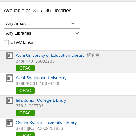
Available at
36
/
36
libraries
Any Areas
Any Libraries
OPAC Links
Aichi University of Education Library
研究室
378||K70
25002235
OPAC
Aichi Shukutoku University
3788/KO31
10370726
OPAC
Iida Junior College Library
378.8
095733
OPAC
Osaka Kyoiku University Library
378.8||Ko
20002231833
OPAC