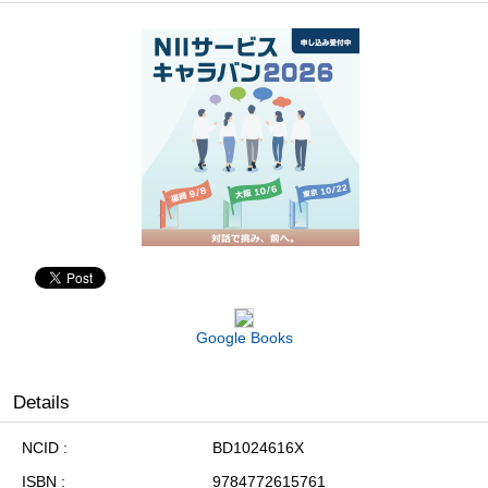
Google Books
Details
NCID
BD1024616X
ISBN
9784772615761