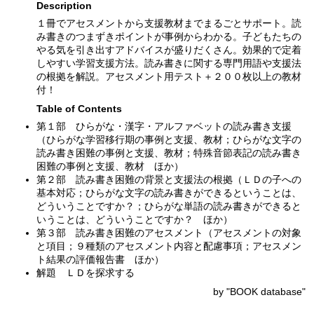
Description
１冊でアセスメントから支援教材までまるごとサポート。読
み書きのつまずきポイントが事例からわかる。子どもたちの
やる気を引き出すアドバイスが盛りだくさん。効果的で定着
しやすい学習支援方法。読み書きに関する専門用語や支援法
の根拠を解説。アセスメント用テスト＋２００枚以上の教材
付！
Table of Contents
第１部 ひらがな・漢字・アルファベットの読み書き支援
（ひらがな学習移行期の事例と支援、教材；ひらがな文字の
読み書き困難の事例と支援、教材；特殊音節表記の読み書き
困難の事例と支援、教材 ほか）
第２部 読み書き困難の背景と支援法の根拠（ＬＤの子への
基本対応；ひらがな文字の読み書きができるということは、
どういうことですか？；ひらがな単語の読み書きができると
いうことは、どういうことですか？ ほか）
第３部 読み書き困難のアセスメント（アセスメントの対象
と項目；９種類のアセスメント内容と配慮事項；アセスメン
ト結果の評価報告書 ほか）
解題 ＬＤを探求する
by "BOOK database"