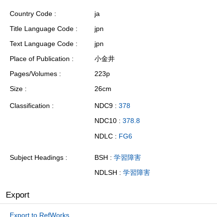
Country Code
ja
Title Language Code
jpn
Text Language Code
jpn
Place of Publication
小金井
Pages/Volumes
223p
Size
26cm
Classification
NDC9 :
378
NDC10 :
378.8
NDLC :
FG6
Subject Headings
BSH :
学習障害
NDLSH :
学習障害
Export
Export to RefWorks