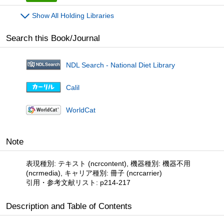
Show All Holding Libraries
Search this Book/Journal
NDL Search - National Diet Library
Calil
WorldCat
Note
表現種別: テキスト (ncrcontent), 機器種別: 機器不用
(ncrmedia), キャリア種別: 冊子 (ncrcarrier)
引用・参考文献リスト: p214-217
Description and Table of Contents