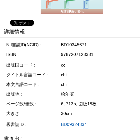
詳細情報
NII書誌ID(NCID)
BD10345671
ISBN
9787207123381
出版国コード
cc
タイトル言語コード
chi
本文言語コード
chi
出版地
哈尓滨
ページ数/冊数
6, 713p, 図版18枚
大きさ
30cm
親書誌ID
BD09324834
書き出し