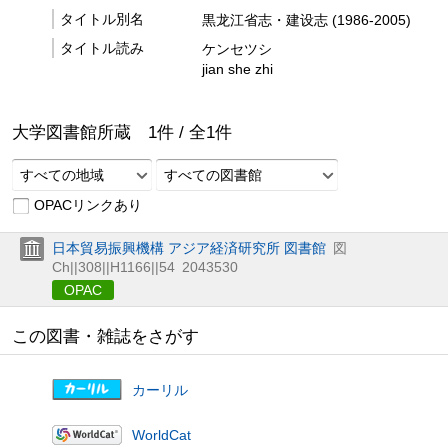
タイトル別名
黒龙江省志・建设志 (1986-2005)
タイトル読み
ケンセツシ
jian she zhi
大学図書館所蔵
1
件 /
全
1
件
すべての地域
すべての図書館
OPACリンクあり
日本貿易振興機構 アジア経済研究所 図書館
図
Ch||308||H1166||54
2043530
OPAC
この図書・雑誌をさがす
カーリル
WorldCat