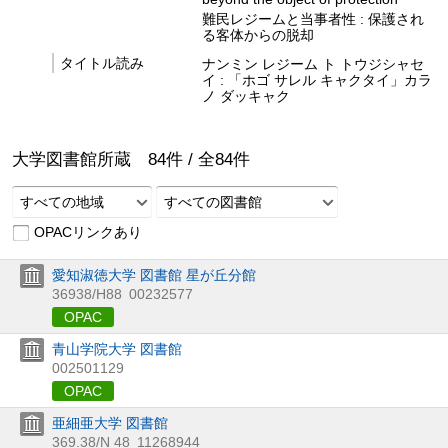
難民レジームと当事者性 : 保護され
る客体からの脱却
タイトル読み
ナンミン レジーム ト トウジシャセ
イ : 「ホゴ サレル キャクタイ」カラ
ノ ダッキャク
大学図書館所蔵
84
件 /
全
84
件
すべての地域
すべての図書館
OPACリンクあり
愛知淑徳大学 図書館 星が丘分館
36938/H88
00232577
OPAC
青山学院大学 図書館
002501129
OPAC
亜細亜大学 図書館
369.38/N 48
11268944