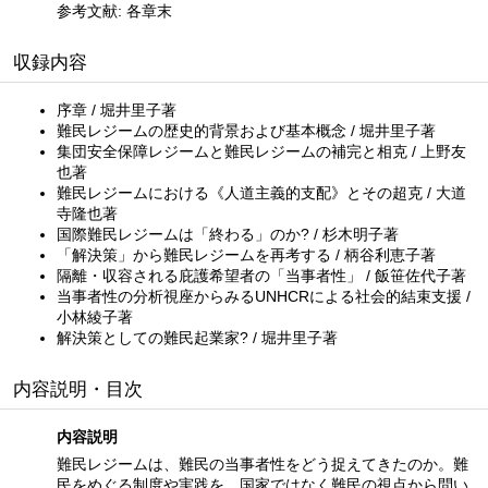
参考文献: 各章末
収録内容
序章 / 堀井里子著
難民レジームの歴史的背景および基本概念 / 堀井里子著
集団安全保障レジームと難民レジームの補完と相克 / 上野友
也著
難民レジームにおける《人道主義的支配》とその超克 / 大道
寺隆也著
国際難民レジームは「終わる」のか? / 杉木明子著
「解決策」から難民レジームを再考する / 柄谷利恵子著
隔離・収容される庇護希望者の「当事者性」 / 飯笹佐代子著
当事者性の分析視座からみるUNHCRによる社会的結束支援 /
小林綾子著
解決策としての難民起業家? / 堀井里子著
内容説明・目次
内容説明
難民レジームは、難民の当事者性をどう捉えてきたのか。難
民をめぐる制度や実践を、国家ではなく難民の視点から問い