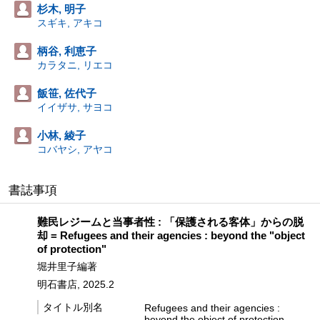
杉木, 明子
スギキ, アキコ
柄谷, 利恵子
カラタニ, リエコ
飯笹, 佐代子
イイザサ, サヨコ
小林, 綾子
コバヤシ, アヤコ
書誌事項
難民レジームと当事者性 : 「保護される客体」からの脱
却 = Refugees and their agencies : beyond the "object
of protection"
堀井里子編著
明石書店, 2025.2
タイトル別名
Refugees and their agencies :
beyond the object of protection