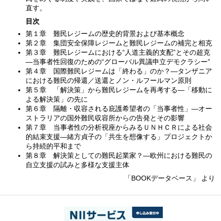
直す。
目次
第１章 難民レジームの歴史的背景および基本概念
第２章 集団安全保障レジームと難民レジームの補完と相克
第３章 難民レジームにおける“人道主義的支配”とその超克
―当事者性回復のための“グローバル異議申立デモクラシー”
第４章 国際難民レジームは「終わる」のか？―タンザニア
における難民の帰還／送還とノン・ルフールマン原則
第５章 「解決策」から難民レジームを再考する―「移動に
よる解決策」の先に
第６章 隔離・収容される庇護希望者の「当事者性」―オー
ストラリアの国外難民収容所からの告発とその影響
第７章 当事者性の分析視座からみるＵＮＨＣＲによる社会
的結束支援―緒方貞子の「共生を想像する」プロジェクトか
ら持続的平和まで
第８章 解決策としての難民起業家？―欧州における難民の
自立支援の試みと多様な支援主体
「BOOKデータベース」 より