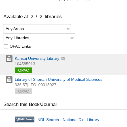
Available at
2
/
2
libraries
Any Areas
Any Libraries
OPAC Links
Kansai University Library
図
104585013
OPAC
Library of Shonan University of Medical Sciences
336.57||ITO
00018927
OPAC
Search this Book/Journal
NDL Search - National Diet Library