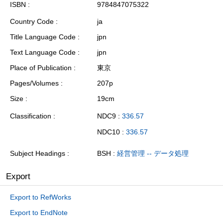
ISBN
9784847075322
Country Code
ja
Title Language Code
jpn
Text Language Code
jpn
Place of Publication
東京
Pages/Volumes
207p
Size
19cm
Classification
NDC9 :
336.57
NDC10 :
336.57
Subject Headings
BSH :
経営管理 -- データ処理
Export
Export to RefWorks
Export to EndNote