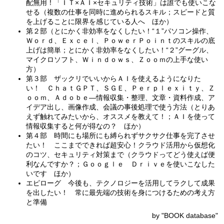
配無用！「ＩＴ×ＡＩ×セキュリティ技術」は誰でも使いこな
せる（複数の仕事を同時に進められるスキル；スピードと質
を上げることに限界を感じている人へ ほか）
第２部（とにかく非効率をなくしたい！“１”パソコン操作、
Ｗｏｒｄ、Ｅｘｃｅｌ、ＰｏｗｅｒＰｏｉｎｔのスキルの底
上げは簡単；とにかく非効率をなくしたい！“２”グーグル、
マイクロソフト、Ｗｉｎｄｏｗｓ、Ｚｏｏｍの上手な使い
方）
第３部 ザックリでいいからＡＩを使えるようになりた
い！ ＣｈａｔＧＰＴ、ＳＧＥ、Ｐｅｒｐｌｅｘｉｔｙ、Ｚ
ｏｏｍ、Ａｄｏｂｅ―情報収集・整理、文章・資料作成、ア
イデア出し、画像作成、会議の事後処理で使う方法（とりあ
えず触れてみたいから、オススメを教えて！；ＡＩを使って
情報収集すると何が得なの？ ほか）
第４部 時間にも場所にも縛られずサクサク仕事を完了させ
たい！ ここまでできれば超安心！クラウド活用から仮想化
のコツ、セキュリティ対策まで（クラウドってどう使えば便
利なんですか？；Ｇｏｏｇｌｅ Ｄｒｉｖｅを使いこなした
いです ほか）
エピローグ 今後も、テクノロジーを活用してラクして成果
を出したい！ 常に最先端の技術を身につけるための考え方
と準備
by "BOOK database"