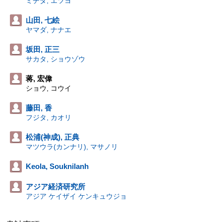
ミチダ, エツヨ
山田, 七絵
ヤマダ, ナナエ
坂田, 正三
サカタ, ショウゾウ
蒋, 宏偉
ショウ, コウイ
藤田, 香
フジタ, カオリ
松浦(神成), 正典
マツウラ(カンナリ), マサノリ
Keola, Souknilanh
アジア経済研究所
アジア ケイザイ ケンキュウジョ