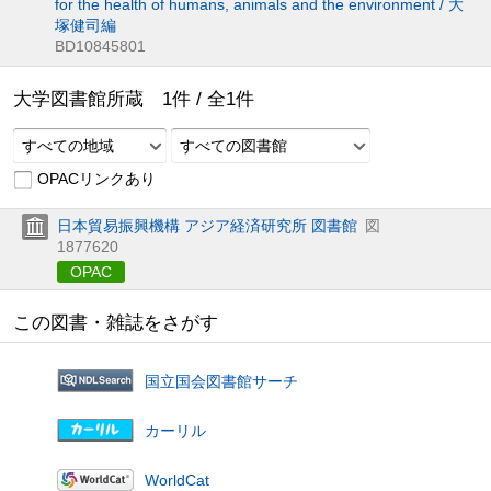
for the health of humans, animals and the environment / 大
塚健司編
BD10845801
大学図書館所蔵
1
件 /
全
1
件
すべての地域
すべての図書館
OPACリンクあり
日本貿易振興機構 アジア経済研究所 図書館
図
1877620
OPAC
この図書・雑誌をさがす
国立国会図書館サーチ
カーリル
WorldCat