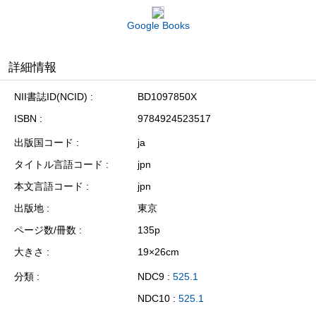
Google Books
詳細情報
NII書誌ID(NCID)
BD1097850X
ISBN
9784924523517
出版国コード
ja
タイトル言語コード
jpn
本文言語コード
jpn
出版地
東京
ページ数/冊数
135p
大きさ
19×26cm
分類
NDC9 :
525.1
NDC10 :
525.1