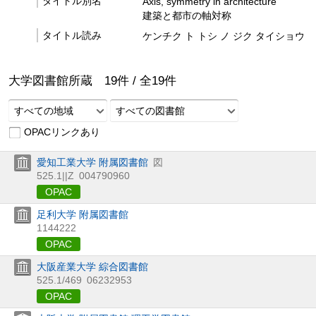
タイトル別名
Axis, symmetry in architecture
建築と都市の軸対称
タイトル読み
ケンチク ト トシ ノ ジク タイショウ
大学図書館所蔵
19
件 /
全
19
件
すべての地域
すべての図書館
OPACリンクあり
愛知工業大学 附属図書館
図
525.1||Z
004790960
OPAC
足利大学 附属図書館
1144222
OPAC
大阪産業大学 綜合図書館
525.1/469
06232953
OPAC