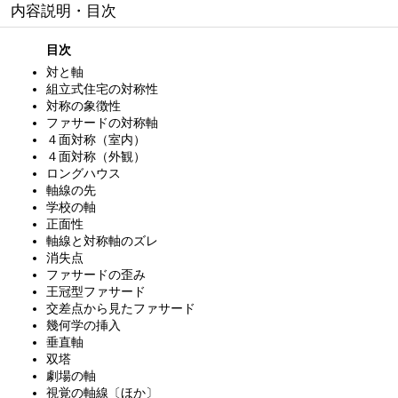
内容説明・目次
目次
対と軸
組立式住宅の対称性
対称の象徴性
ファサードの対称軸
４面対称（室内）
４面対称（外観）
ロングハウス
軸線の先
学校の軸
正面性
軸線と対称軸のズレ
消失点
ファサードの歪み
王冠型ファサード
交差点から見たファサード
幾何学の挿入
垂直軸
双塔
劇場の軸
視覚の軸線〔ほか〕