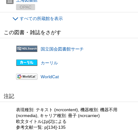
OPAC
すべての所蔵館を表示
この図書・雑誌をさがす
国立国会図書館サーチ
カーリル
WorldCat
注記
表現種別: テキスト (ncrcontent), 機器種別: 機器不用
(ncrmedia), キャリア種別: 冊子 (ncrcarrier)
欧文タイトルはp[2]による
参考文献一覧: p[134]-135