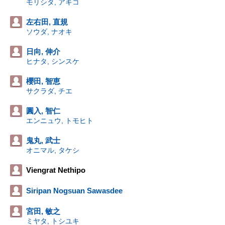
モリシタ, アキコ
左右田, 直規
ソウダ, ナオキ
日向, 伸介
ヒナタ, シンスケ
櫻田, 智恵
サクラダ, チエ
圓入, 智仁
エンニュウ, トモヒト
鬼丸, 武士
オニマル, タケシ
Viengrat Nethipo
Siripan Nogsuan Sawasdee
宮田, 敏之
ミヤタ, トシユキ