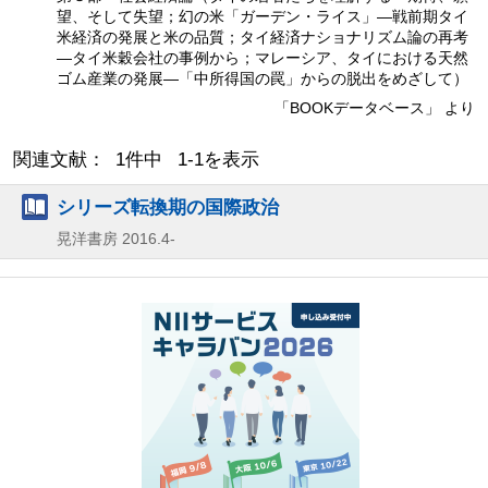
望、そして失望；幻の米「ガーデン・ライス」―戦前期タイ
米経済の発展と米の品質；タイ経済ナショナリズム論の再考
―タイ米穀会社の事例から；マレーシア、タイにおける天然
ゴム産業の発展―「中所得国の罠」からの脱出をめざして）
「BOOKデータベース」 より
関連文献： 1件中 1-1を表示
シリーズ転換期の国際政治
晃洋書房
2016.4-