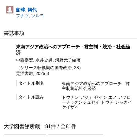
船津, 鶴代
フナツ, ツルヨ
書誌事項
東南アジア政治へのアプローチ : 君主制・統治・社会経
済
中西嘉宏, 永井史男, 河野元子編著
（シリーズ転換期の国際政治, 23）
晃洋書房, 2025.3
タイトル別名
東南アジア政治へのアプローチ : 君
主制統治社会経済
タイトル読み
トウナン アジア セイジ エノ アプロ
ーチ : クンシュセイ トウチ シャカイ
ケイザイ
大学図書館所蔵
81
件 /
全
81
件