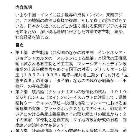
内容説明
いまや中国・インドに並ぶ世界の成長エンジン、東南アジ
ア。この地域の政治は多様で複雑、そして多くの謎に満ちて
いる。日本から近いのにどこか遠く感じる東南アジアの本質
を知るため、深い現地理解に根ざした方法で君主制、統治、
社会経済を論じる。
目次
第１部 君主制論（共和国のなかの君主制―インドネシア・
ジョグジャカルタの「スルタンによる統治」と現代の王権概
念；試される君主制と民主主義―マレーシア・ムヒディン政
権期の非常事態宣言をめぐる国王の対応；プリッサダーン親
王（１８５２‐１９３５）略伝―絶対君主期タイにおける「立
憲主義者」の肖像；「タイ的」なものの残存か刷新か―「不
敬罪」の存在意義）
第２部 統治論（ナショナリズムの数値化の試み―１９１０‐
２０年代シャム（タイ）のボーイスカウトに注目して；県警
察長ウー・ティンの供述―脱植民地期ミャンマーにおける国
家危機の実像；ブラックボックスとしてのシャム―戦間期ア
ジアにおける共産主義運動とその取り締まりの観点から；タ
イの国家、官僚制と恩顧主義；タイ地方政治研究の射程―制
度論と政治社会学を超えて）
第３部 社会経済論（タイの若者たちを理解する―期待、願