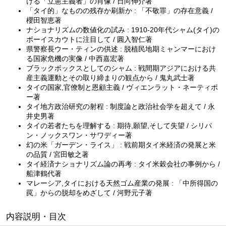
ける「立憲主義者」の肖像 / 日向伸介著
「タイ的」なものの残存か刷新か : 「不敬罪」の存在意義 /
櫻田智恵著
ナショナリズムの数値化の試み : 1910-20年代シャム(タイ)の
ボーイスカウトに注目して / 圓入智仁著
県警察長ウー・ティンの供述 : 脱植民地期ミャンマーにおけ
る国家危機の実像 / 中西嘉宏著
ブラックボックスとしてのシャム : 戦間期アジアにおける共
産主義運動とその取り締まりの観点から / 鬼丸武士著
タイの国家,官僚制と恩顧主義 / ヴィエンラット・ネーティポ
ー著
タイ地方政治研究の射程 : 制度論と政治社会学を超えて / 永
井史男著
タイの若者たちを理解する : 期待,願望,そして失望 / シリパ
ン・ノックスワン・サワディー著
幻の米「ガーデン・ライス」 : 戦前期タイ米経済の発展と米
の品質 / 宮田敏之著
タイ経済ナショナリズム論の再考 : タイ米穀会社の事例から /
船津鶴代著
マレーシア,タイにおける天然ゴム産業の発展 : 「中所得国の
罠」からの脱却をめざして / 河野元子著
内容説明・目次