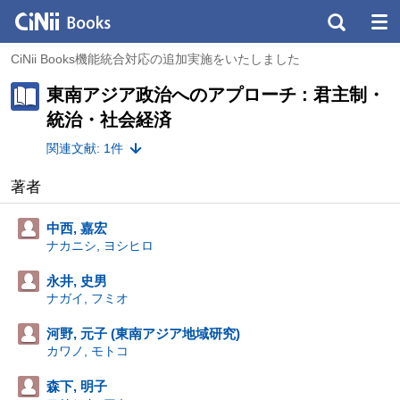
CiNii Books機能統合対応の追加実施をいたしました
東南アジア政治へのアプローチ : 君主制・
統治・社会経済
関連文献: 1件
著者
中西, 嘉宏
ナカニシ, ヨシヒロ
永井, 史男
ナガイ, フミオ
河野, 元子 (東南アジア地域研究)
カワノ, モトコ
森下, 明子