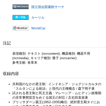
国立国会図書館サーチ
カーリル
WorldCat
注記
表現種別: テキスト (ncrcontent), 機器種別: 機器不用
(ncrmedia), キャリア種別: 冊子 (ncrcarrier)
参考文献: 各章末
収録内容
共和国のなかの君主制 : インドネシア・ジョグジャカルタの
「スルタンによる統治」と現代の王権概念 / 森下明子著
試される君主制と民主主義 : マレーシア・ムヒディン政権期
の非常事態宣言をめぐる国王の対応 / 左右田直規著
プリッサダーン親王(1852-1935)略伝 : 絶対君主期タイにお