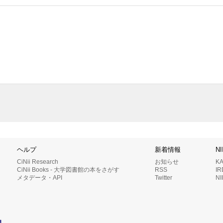
ヘルプ
新着情報
N
CiNii Research
お知らせ
K
CiNii Books - 大学図書館の本をさがす
RSS
I
メタデータ・API
Twitter
N