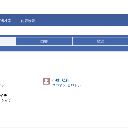
著者検索
内容検索
図書
雑誌
小林, 弘利
ケシ
コバヤシ, ヒロトシ
ンイチ
 ケンイチ