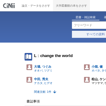
論文・データをさがす
大学図書館の本をさがす
図書・雑誌検索
すべての資料
L : change the world
大場, つぐみ
小畑, 健
オオバ, ツグミ
オバタ, タ
中田, 秀夫
松山, ケ
ナカタ, ヒデオ
マツヤマ,
関連文献: 1件
書誌事項