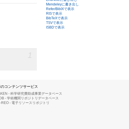
Mendeleyに書き出し
Refer/BibIXで表示
RISで表示
BibTeXで表示
TSVで表示
ISBDで表示
1
IIのコンテンツサービス
AKEN - 科学研究費助成事業データベース
RDB - 学術機関リポジトリデータベース
II-REO - 電子リソースリポジトリ