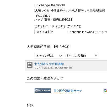
L : change the world
[大場つぐみ, 小畑健原作 ; 小林弘利脚本 ; 中田秀夫監督]
（Vap video）
バップ (発売・販売), 2010.12
ビデオレコード（ビデオ (ディスク)）
タイトル別名
L : change the world (
大学図書館所蔵
1
件 /
全
1
件
すべての地域
すべての図書館
北九州市立大学 図書館
DV778.21/D51
0006565436
この図書・雑誌をさがす
国立国会図書館サーチ
注記