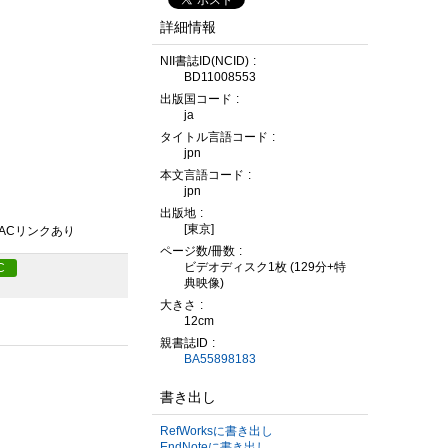
詳細情報
NII書誌ID(NCID)
BD11008553
出版国コード
ja
タイトル言語コード
jpn
本文言語コード
jpn
出版地
[東京]
PACリンクあり
ページ数/冊数
ビデオディスク1枚 (129分+特
C
典映像)
大きさ
12cm
親書誌ID
BA55898183
書き出し
RefWorksに書き出し
EndNoteに書き出し