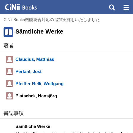
CiNii Books機能統合対応の追加実施をいたしました
Sämtliche Werke
著者
Claudius, Matthias
Perfahl, Jost
Pfeiffer-Belli, Wolfgang
Platschek, Hansjörg
書誌事項
Sämtliche Werke