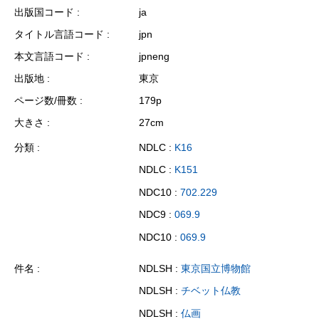
出版国コード
ja
タイトル言語コード
jpn
本文言語コード
jpneng
出版地
東京
ページ数/冊数
179p
大きさ
27cm
分類
NDLC :
K16
NDLC :
K151
NDC10 :
702.229
NDC9 :
069.9
NDC10 :
069.9
件名
NDLSH :
東京国立博物館
NDLSH :
チベット仏教
NDLSH :
仏画