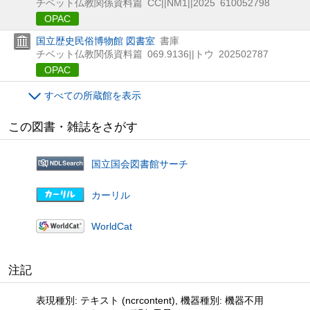
チベット仏教関係資料篇
CC||NM1||2025
610052798
OPAC
国立歴史民俗博物館 図書室
書庫
チベット仏教関係資料篇
069.9136||トウ
202502787
OPAC
すべての所蔵館を表示
この図書・雑誌をさがす
国立国会図書館サーチ
カーリル
WorldCat
注記
表現種別: テキスト (ncrcontent), 機器種別: 機器不用