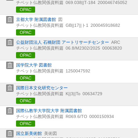
チベット仏教関係資料篇
069.038||T-184
200046745052
OPAC
京都大学 附属図書館
図
チベット仏教関係資料篇
GB||17||ト1
200045918682
OPAC
公益財団法人 石橋財団 アートリサーチセンター
ARC
チベット仏教関係資料篇
06.8/M2302/2025
00063820
OPAC
国学院大学 図書館
チベット仏教関係資料篇
1250047592
OPAC
国際日本文化研究センター
チベット仏教関係資料篇
K||3||To
00634729
OPAC
国際仏教学大学院大学 附属図書館
チベット仏教関係資料篇
R069.6/TO
0000150934
OPAC
国立新美術館
美術図