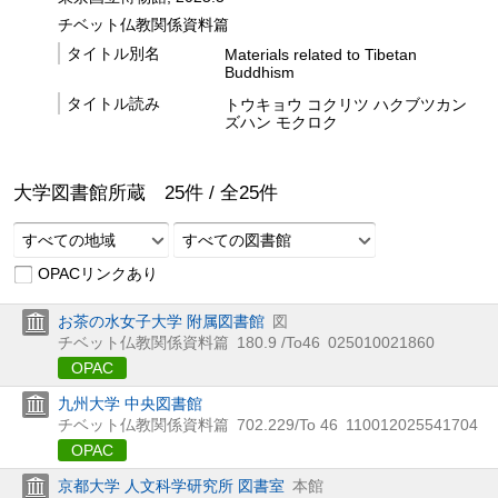
チベット仏教関係資料篇
タイトル別名
Materials related to Tibetan
Buddhism
タイトル読み
トウキョウ コクリツ ハクブツカン
ズハン モクロク
大学図書館所蔵
25
件 /
全
25
件
すべての地域
すべての図書館
OPACリンクあり
お茶の水女子大学 附属図書館
図
チベット仏教関係資料篇
180.9 /To46
025010021860
OPAC
九州大学 中央図書館
チベット仏教関係資料篇
702.229/To 46
110012025541704
OPAC
京都大学 人文科学研究所 図書室
本館