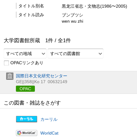
タイトル別名
黒龙江省志・文物志(1986〜2005)
タイトル読み
ブンブツシ
wen wu zhi
大学図書館所蔵
1
件 /
全
1
件
すべての地域
すべての図書館
OPACリンクあり
国際日本文化研究センター
GE||358||Ko 17
00632149
OPAC
この図書・雑誌をさがす
カーリル
WorldCat