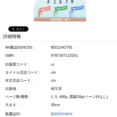
詳細情報
NII書誌ID(NCID)
BD11342792
ISBN
9787207123251
出版国コード
cc
タイトル言語コード
chi
本文言語コード
chi
出版地
哈尓滨
ページ数/冊数
1, 5, 485p, 図版20p(ページ付なし)
大きさ
30cm
親書誌ID
BD09324834