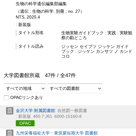
生物の科学遺伝編集部編集
（遺伝 : 生物の科学, 別冊 ; no. 27）
NTS, 2025.4
: 新装版
タイトル別名
生物実験ガイドブック : 実践 : 実験観
察の勘どころ
タイトル読み
ジッセン セイブツ ジッケン ガイド
ブック : ジッケン カンサツ ノ カンド
コロ
大学図書館所蔵
47
件 /
全
47
件
すべての地域
すべての図書館
OPACリンクあり
金沢大学 附属図書館
自然図一般図書
: 新装版
460.7:J61
6000-15160-8
OPAC
九州栄養福祉大学・東筑紫短期大学 図書館