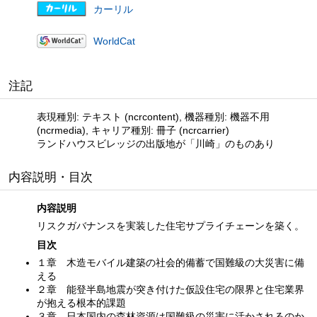
カーリル
WorldCat
注記
表現種別: テキスト (ncrcontent), 機器種別: 機器不用
(ncrmedia), キャリア種別: 冊子 (ncrcarrier)
ランドハウスビレッジの出版地が「川崎」のものあり
内容説明・目次
内容説明
リスクガバナンスを実装した住宅サプライチェーンを築く。
目次
１章 木造モバイル建築の社会的備蓄で国難級の大災害に備
える
２章 能登半島地震が突き付けた仮設住宅の限界と住宅業界
が抱える根本的課題
３章 日本国内の森林資源は国難級の災害に活かされるのか