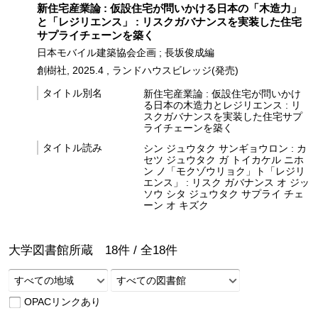
新住宅産業論 : 仮設住宅が問いかける日本の「木造力」
と「レジリエンス」 : リスクガバナンスを実装した住宅
サプライチェーンを築く
日本モバイル建築協会企画 ; 長坂俊成編
創樹社, 2025.4 , ランドハウスビレッジ(発売)
タイトル別名
新住宅産業論 : 仮設住宅が問いかけ
る日本の木造力とレジリエンス : リ
スクガバナンスを実装した住宅サプ
ライチェーンを築く
タイトル読み
シン ジュウタク サンギョウロン : カ
セツ ジュウタク ガ トイカケル ニホ
ン ノ「モクゾウリョク」ト「レジリ
エンス」 : リスク ガバナンス オ ジッ
ソウ シタ ジュウタク サプライ チェ
ーン オ キズク
大学図書館所蔵
18
件 /
全
18
件
すべての地域
すべての図書館
OPACリンクあり