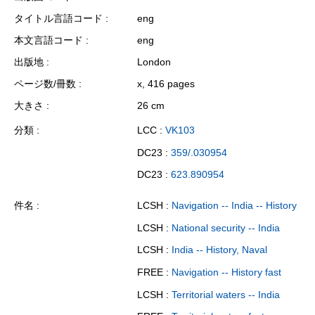
タイトル言語コード
eng
本文言語コード
eng
出版地
London
ページ数/冊数
x, 416 pages
大きさ
26 cm
分類
LCC :
VK103
DC23 :
359/.030954
DC23 :
623.890954
件名
LCSH :
Navigation -- India -- History
LCSH :
National security -- India
LCSH :
India -- History, Naval
FREE :
Navigation -- History fast
LCSH :
Territorial waters -- India