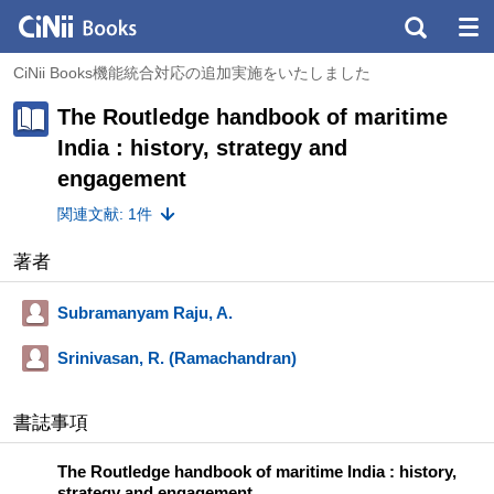
CiNii Books機能統合対応の追加実施をいたしました
The Routledge handbook of maritime
India : history, strategy and
engagement
関連文献: 1件
著者
Subramanyam Raju, A.
Srinivasan, R. (Ramachandran)
書誌事項
The Routledge handbook of maritime India : history,
strategy and engagement