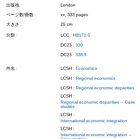
出版地
London
ページ数/冊数
xx, 333 pages
大きさ
25 cm
分類
LCC :
HB171.5
DC23 :
330
DC23 :
338.9
件名
LCSH :
Economics
LCSH :
Regional economics
LCSH :
Regional economic disparities
LCSH :
Regional economic disparities -- Case
studies
LCSH :
International economic integration
LCSH :
International economic integration --