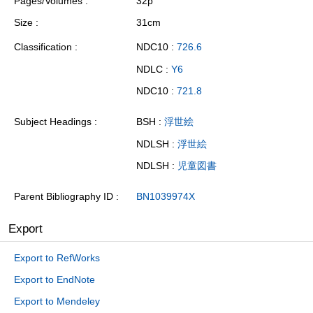
Pages/Volumes
32p
Size
31cm
Classification
NDC10 :
726.6
NDLC :
Y6
NDC10 :
721.8
Subject Headings
BSH :
浮世絵
NDLSH :
浮世絵
NDLSH :
児童図書
Parent Bibliography ID
BN1039974X
Export
Export to RefWorks
Export to EndNote
Export to Mendeley