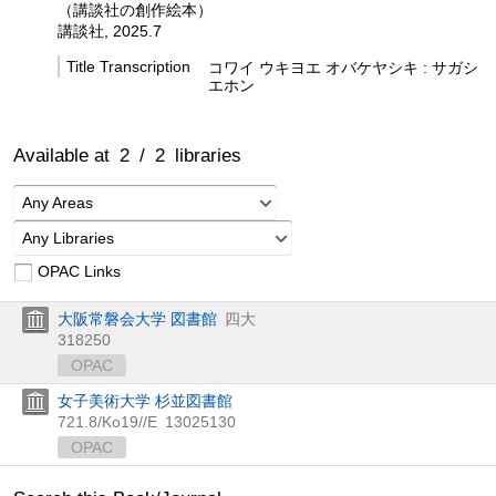
（講談社の創作絵本）
講談社, 2025.7
Title Transcription
コワイ ウキヨエ オバケヤシキ : サガシ
エホン
Available at
2
/
2
libraries
Any Areas
Any Libraries
OPAC Links
大阪常磐会大学 図書館
四大
318250
OPAC
女子美術大学 杉並図書館
721.8/Ko19//E
13025130
OPAC