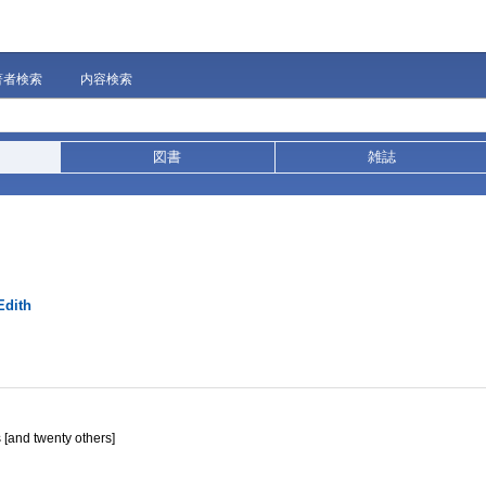
著者検索
内容検索
図書
雑誌
Edith
s [and twenty others]