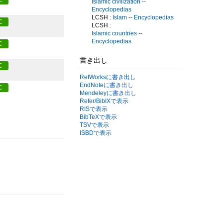
Islamic civilization --
Encyclopedias
LCSH :
Islam -- Encyclopedias
C
LCSH :
Islamic countries --
Encyclopedias
C
書き出し
C
RefWorksに書き出し
EndNoteに書き出し
C
Mendeleyに書き出し
Refer/BibIXで表示
RISで表示
BibTeXで表示
TSVで表示
ISBDで表示