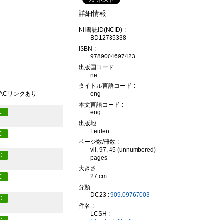
詳細情報
NII書誌ID(NCID)
BD12735338
ISBN
9789004697423
出版国コード
ne
タイトル言語コード
PACリンクあり
eng
本文言語コード
C
eng
出版地
Leiden
C
ページ数/冊数
vii, 97, 45 (unnumbered)
C
pages
大きさ
27 cm
C
分類
DC23 :
909.09767003
C
件名
LCSH :
C