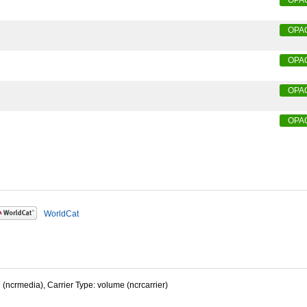
OPA
OPA
OPA
OPA
WorldCat
 (ncrmedia), Carrier Type: volume (ncrcarrier)