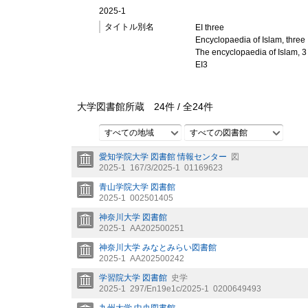
2025-1
タイトル別名
EI three
Encyclopaedia of Islam, three
The encyclopaedia of Islam, 3
EI3
大学図書館所蔵
24
件 /
全
24
件
すべての地域
すべての図書館
愛知学院大学 図書館 情報センター
図
2025-1
167/3/2025-1
01169623
青山学院大学 図書館
2025-1
002501405
神奈川大学 図書館
2025-1
AA202500251
神奈川大学 みなとみらい図書館
2025-1
AA202500242
学習院大学 図書館
史学
2025-1
297/En19e1c/2025-1
0200649493
九州大学 中央図書館