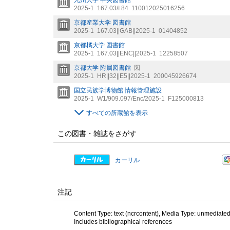
2025-1
167.03/I 84
110012025016256
京都産業大学 図書館
2025-1
167.03||GAB||2025-1
01404852
京都橘大学 図書館
2025-1
167.03||ENC||2025-1
12258507
京都大学 附属図書館
図
2025-1
HR||32||E5||2025-1
200045926674
国立民族学博物館 情報管理施設
2025-1
W1/909.097/Enc/2025-1
F125000813
すべての所蔵館を表示
この図書・雑誌をさがす
カーリル
注記
Content Type: text (ncrcontent), Media Type: unmediated
Includes bibliographical references