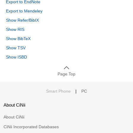
Export to EndNote
Export to Mendeley
Show Refer/BibIX
Show RIS
Show BibTeX
Show TSV
Show ISBD
Page Top
Smart Phone
|
PC
About CiNii
About CiNii
CiNii Incorporated Databases