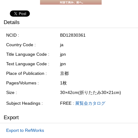
Details
NCID
BD12830361
Country Code
ja
Title Language Code
jpn
Text Language Code
jpn
Place of Publication
京都
Pages/Volumes
1枚
Size
30×42cm(折りたたみ30×21cm)
Subject Headings
FREE :
展覧会カタログ
Export
Export to RefWorks