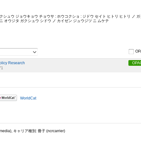
シュウ ジョウキョウ チョウサ : ホウコクショ : ジドウ セイト ヒトリ ヒトリ ノ 
ニ オウジタ ガクシュウ シドウ ノ カイゼン ジュウジツ ニ ムケテ
OP
Policy Research
OPA
71
WorldCat
dia), キャリア種別: 冊子 (ncrcarrier)