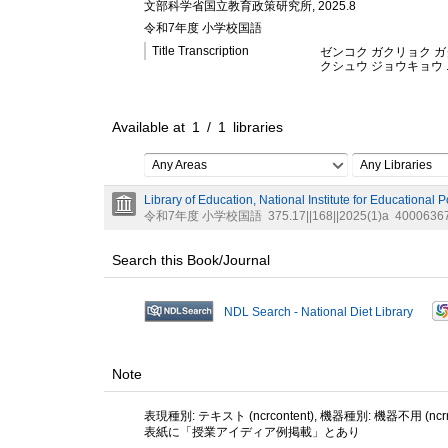
文部科学省国立教育政策研究所, 2025.8
令和7年度 小学校国語
Title Transcription
ゼンコク ガクリョク ガク
クシュウ ジョウキョウ 
Available at
1
/
1
libraries
Any Areas
Any Libraries
Library of Education, National Institute for Educational 
令和7年度 小学校国語
375.17||168||2025(1)a
4000636
Search this Book/Journal
NDL Search - National Diet Library
Note
表現種別: テキスト (ncrcontent), 機器種別: 機器不用 (ncrme
表紙に「授業アイディア例掲載」とあり