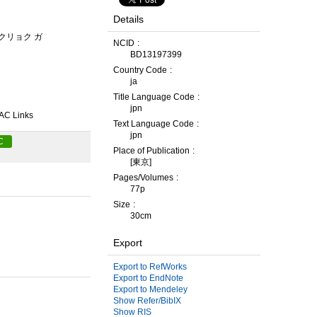
Details
ガクリョク ガ
NCID
BD13197399
Country Code
ja
Title Language Code
jpn
AC Links
Text Language Code
jpn
C
Place of Publication
[東京]
Pages/Volumes
77p
Size
30cm
Export
Export to RefWorks
Export to EndNote
Export to Mendeley
Show Refer/BibIX
Show RIS