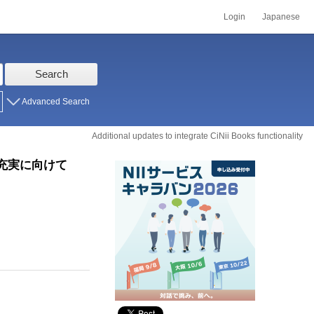
Login
Japanese
Search
Advanced Search
Additional updates to integrate CiNii Books functionality
・充実に向けて