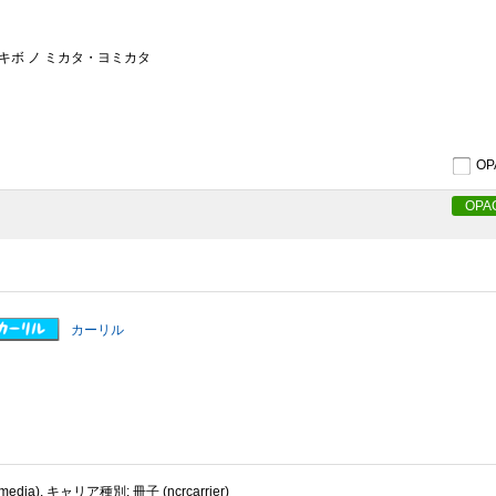
キボ ノ ミカタ・ヨミカタ
O
OPA
カーリル
dia), キャリア種別: 冊子 (ncrcarrier)