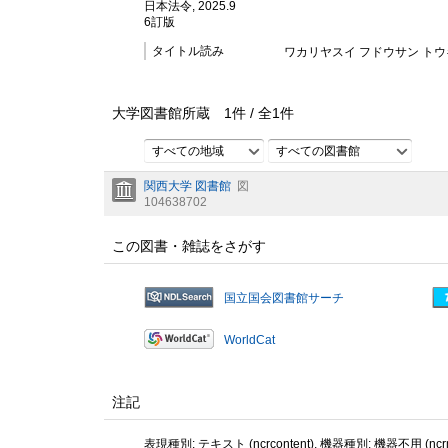
日本法令, 2025.9
6訂版
タイトル読み
ワカリヤスイ フドウサン トウ
大学図書館所蔵
1
件 /
全
1
件
すべての地域
すべての図書館
関西大学 図書館
図
104638702
この図書・雑誌をさがす
国立国会図書館サーチ
WorldCat
注記
表現種別: テキスト (ncrcontent), 機器種別: 機器不用 (ncrme