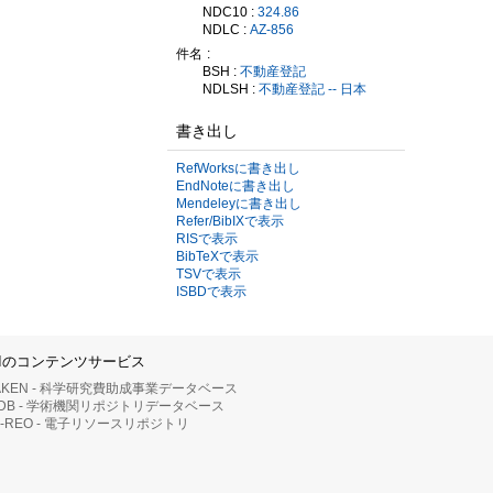
NDC10 :
324.86
NDLC :
AZ-856
件名
BSH :
不動産登記
NDLSH :
不動産登記 -- 日本
書き出し
RefWorksに書き出し
EndNoteに書き出し
Mendeleyに書き出し
Refer/BibIXで表示
RISで表示
BibTeXで表示
TSVで表示
ISBDで表示
IIのコンテンツサービス
AKEN - 科学研究費助成事業データベース
RDB - 学術機関リポジトリデータベース
II-REO - 電子リソースリポジトリ