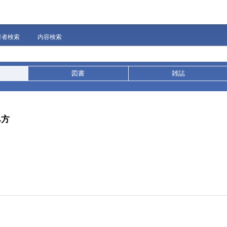
著者検索
内容検索
図書
雑誌
み方