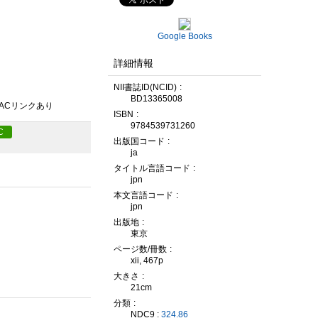
Google Books
詳細情報
NII書誌ID(NCID)
BD13365008
PACリンクあり
ISBN
9784539731260
C
出版国コード
ja
タイトル言語コード
jpn
本文言語コード
jpn
出版地
東京
ページ数/冊数
xii, 467p
大きさ
21cm
分類
NDC9 :
324.86