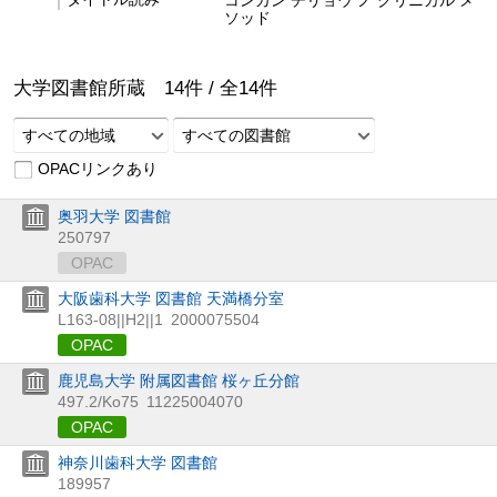
ソッド
大学図書館所蔵
14
件 /
全
14
件
すべての地域
すべての図書館
OPACリンクあり
奥羽大学 図書館
250797
OPAC
大阪歯科大学 図書館 天満橋分室
L163-08||H2||1
2000075504
OPAC
鹿児島大学 附属図書館 桜ヶ丘分館
497.2/Ko75
11225004070
OPAC
神奈川歯科大学 図書館
189957