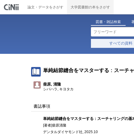
論文・データをさがす
大学図書館の本をさがす
図書・雑誌検索
すべての資料
単純結節縫合をマスターする : スー
柴原, 清隆
シバハラ, キヨタカ
書誌事項
単純結節縫合をマスターする : スーチャリングの
[著者]柴原清隆
デンタルダイヤモンド社, 2025.10