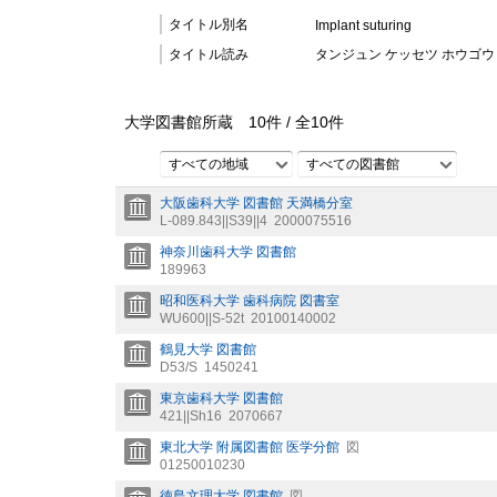
タイトル別名
Implant suturing
タイトル読み
タンジュン ケッセツ ホウゴウ 
大学図書館所蔵
10
件 /
全
10
件
すべての地域
すべての図書館
大阪歯科大学 図書館 天満橋分室
L-089.843||S39||4
2000075516
神奈川歯科大学 図書館
189963
昭和医科大学 歯科病院 図書室
WU600||S-52t
20100140002
鶴見大学 図書館
D53/S
1450241
東京歯科大学 図書館
421||Sh16
2070667
東北大学 附属図書館 医学分館
図
01250010230
徳島文理大学 図書館
図