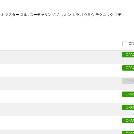
オ マスター スル : スーチャリング ノ キホン カラ オウヨウ テクニック マデ
O
OPA
OPA
OPA
OPA
OPA
OPA
OPA