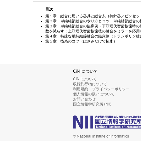
目次
第１章 縫合に用いる器具と縫合糸（持針器／ピンセッ
第２章 単純結節縫合のやり方とコツ 単純結節縫合の
第３章 単純結節縫合の臨床例（下顎埋伏智歯抜歯時の
数を減らす；上顎埋伏智歯抜歯後の縫合をミラーを応用
第４章 特殊な単純結節縫合の臨床例（トランポリン縫
第５章 抜糸のコツ（はさみだけで抜糸）
CiNiiについて
CiNiiについて
収録刊行物について
利用規約・プライバシーポリシー
個人情報の扱いについて
お問い合わせ
国立情報学研究所 (NII)
© National Institute of Informatics