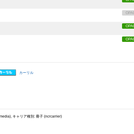
OPA
OPA
OPA
カーリル
dia), キャリア種別: 冊子 (ncrcarrier)