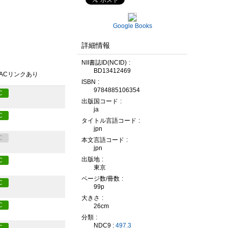
Google Books
詳細情報
NII書誌ID(NCID)
BD13412469
PACリンクあり
ISBN
9784885106354
C
出版国コード
ja
C
タイトル言語コード
jpn
C
本文言語コード
jpn
出版地
C
東京
ページ数/冊数
C
99p
大きさ
C
26cm
分類
NDC9 :
497.3
C