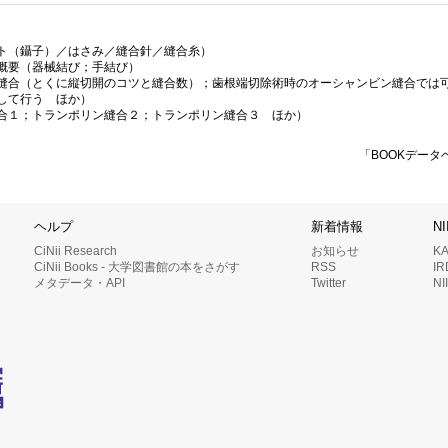
ト（鑷子）／はさみ／縫合針／縫合糸）
概要（器械結び；手結び）
縫合（とくに縦切開のコツと縫合数）；歯根端切除術時のオーシャンビン縫合では
して行う ほか）
合１；トランポリン縫合２；トランポリン縫合３ ほか）
「BOOKデータ
ヘルプ
新着情報
N
CiNii Research
お知らせ
K
CiNii Books - 大学図書館の本をさがす
RSS
I
メタデータ・API
Twitter
N