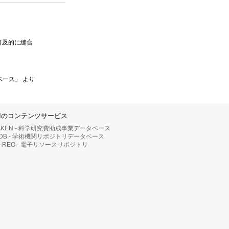
可及的に縫合
ベース」 より
IIのコンテンツサービス
AKEN - 科学研究費助成事業データベース
RDB - 学術機関リポジトリデータベース
II-REO - 電子リソースリポジトリ