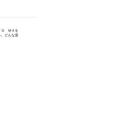
ＹＯ ＭＸを
―。どんな逆