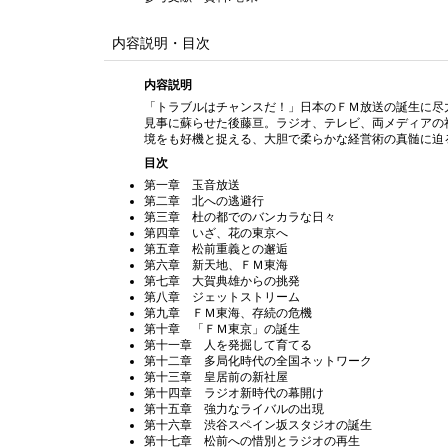
内容説明・目次
内容説明
「トラブルはチャンスだ！」日本のＦＭ放送の誕生に尽
見事に蘇らせた後藤亘。ラジオ、テレビ、両メディアの
境をも好機と捉える、大胆で柔らかな経営術の真髄に迫
目次
第一章 玉音放送
第二章 北への逃避行
第三章 杜の都でのバンカラな日々
第四章 いざ、花の東京へ
第五章 松前重義との邂逅
第六章 新天地、ＦＭ東海
第七章 大賀典雄からの挑発
第八章 ジェットストリーム
第九章 ＦＭ東海、存続の危機
第十章 「ＦＭ東京」の誕生
第十一章 人を発掘して育てる
第十二章 多局化時代の全国ネットワーク
第十三章 皇居前の新社屋
第十四章 ラジオ新時代の幕開け
第十五章 強力なライバルの出現
第十六章 渋谷スペイン坂スタジオの誕生
第十七章 松前への惜別とラジオの再生