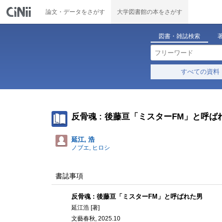
論文・データをさがす
大学図書館の本をさがす
図書・雑誌検索
すべての資料
反骨魂 : 後藤亘「ミスターFM」と呼ば
延江, 浩
ノブエ, ヒロシ
書誌事項
反骨魂 : 後藤亘「ミスターFM」と呼ばれた男
延江浩 [著]
文藝春秋, 2025.10