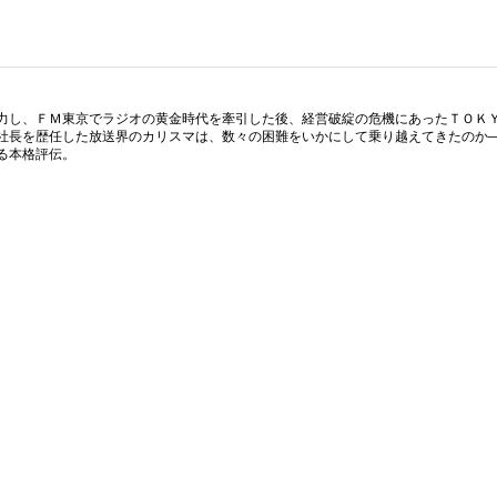
力し、ＦＭ東京でラジオの黄金時代を牽引した後、経営破綻の危機にあったＴＯＫ
社長を歴任した放送界のカリスマは、数々の困難をいかにして乗り越えてきたのか
る本格評伝。