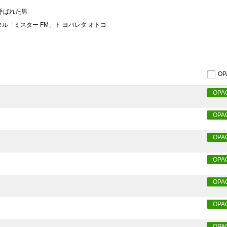
と呼ばれた男
タル「ミスター FM」ト ヨバレタ オトコ
O
OPA
OPA
OPA
OPA
OPA
OPA
OPA