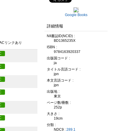
Google Books
詳細情報
NII書誌ID(NCID)
BD1365235X
PACリンクあり
ISBN
9784163920337
C
出版国コード
ja
C
タイトル言語コード
jpn
C
本文言語コード
jpn
出版地
C
東京
ページ数/冊数
C
252p
大きさ
C
19cm
分類
NDC9 :
289.1
C