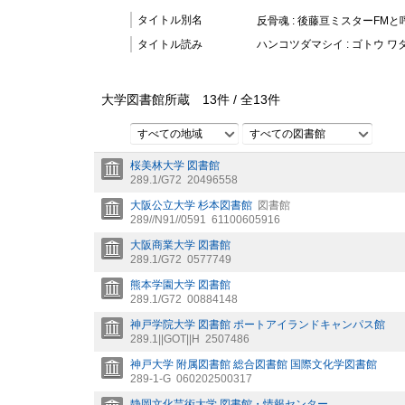
タイトル別名
反骨魂 : 後藤亘ミスターFM
タイトル読み
ハンコツダマシイ : ゴトウ ワ
大学図書館所蔵
13
件 /
全
13
件
すべての地域
すべての図書館
桜美林大学 図書館
289.1/G72
20496558
大阪公立大学 杉本図書館
図書館
289//N91//0591
61100605916
大阪商業大学 図書館
289.1/G72
0577749
熊本学園大学 図書館
289.1/G72
00884148
神戸学院大学 図書館 ポートアイランドキャンパス館
289.1||GOT||H
2507486
神戸大学 附属図書館 総合図書館 国際文化学図書館
289-1-G
060202500317
静岡文化芸術大学 図書館・情報センター