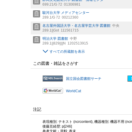
699.21/G 72
01306981
駿河台大学 メディアセンター
289.1/G 72
00212360
名古屋外国語大学・名古屋学芸大学 図書館
中央
289.1||Got
111561715
明治大学 図書館
中野
289.1||829||||N
1202513915
すべての所蔵館を表示
この図書・雑誌をさがす
国立国会図書館サーチ
WorldCat
注記
表現種別: テキスト (ncrcontent), 機器種別: 機器不用 (ncrme
後藤亘経歴: p[246]
参考文献・資料: 巻末