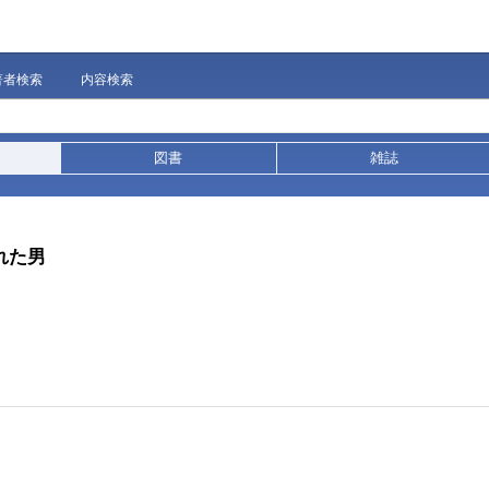
著者検索
内容検索
図書
雑誌
れた男