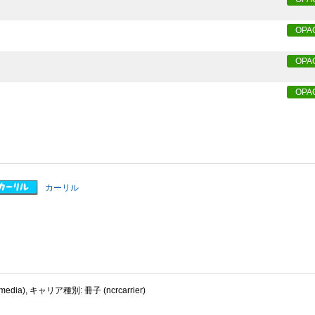
OPA
OPA
OPA
カーリル
dia), キャリア種別: 冊子 (ncrcarrier)