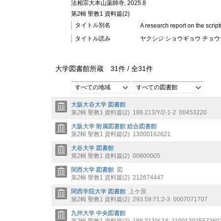
法相宗大本山薬師寺, 2025.8
第2輯 聖教1 資料篇(2)
タイトル別名
A research report on the scrip
タイトル読み
ヤクシジ ショウギョウ チョウ
大学図書館所蔵
31
件 /
全
31
件
すべての地域
すべての図書館
大阪大谷大学 図書館
第2輯 聖教1 資料篇(2)
188.213/Y/2-1-2
00453220
大阪大学 附属図書館 総合図書館
第2輯 聖教1 資料篇(2)
13000162621
大谷大学 図書館
第2輯 聖教1 資料篇(2)
00800005
関西大学 図書館
図
第2輯 聖教1 資料篇(2)
212674447
関西学院大学 図書館
上ケ原
第2輯 聖教1 資料篇(2)
293.59:71:2-3
0007071707
九州大学 中央図書館