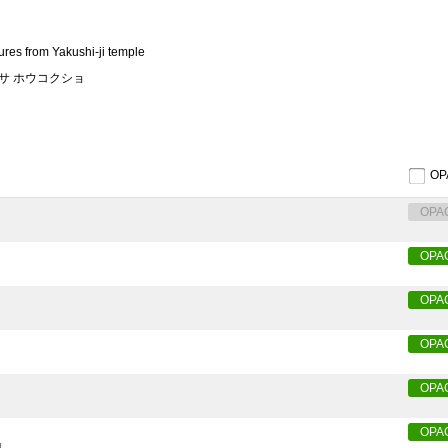
tures from Yakushi-ji temple
サ ホウコクショ
O
OPA
OPA
OPA
OPA
OPA
OPA