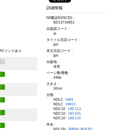
詳細情報
NII書誌ID(NCID)
BD13734851
出版国コード
ja
タイトル言語コード
jpn
本文言語コード
PACリンクあり
jpn
C
出版地
奈良
ページ数/冊数
C
448p
大きさ
C
30cm
分類
NDLC :
HM1
C
NDLC :
HM13
NDC10 :
188.213
C
NDC10 :
183.031
NDC10 :
188.215
件名
C
NDLSH :
薬師寺 (奈良市)