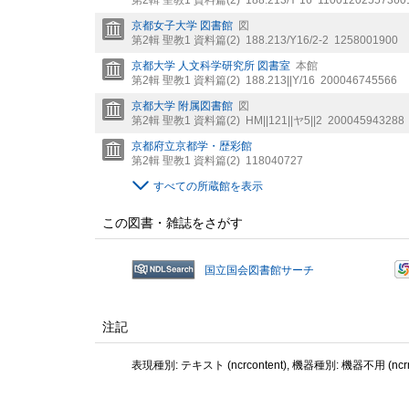
第2輯 聖教1 資料篇(2)
188.213/Y 16
11001202557360
京都女子大学 図書館
図
第2輯 聖教1 資料篇(2)
188.213/Y16/2-2
1258001900
京都大学 人文科学研究所 図書室
本館
第2輯 聖教1 資料篇(2)
188.213||Y/16
200046745566
京都大学 附属図書館
図
第2輯 聖教1 資料篇(2)
HM||121||ヤ5||2
200045943288
京都府立京都学・歴彩館
第2輯 聖教1 資料篇(2)
118040727
すべての所蔵館を表示
この図書・雑誌をさがす
国立国会図書館サーチ
注記
表現種別: テキスト (ncrcontent), 機器種別: 機器不用 (ncrme