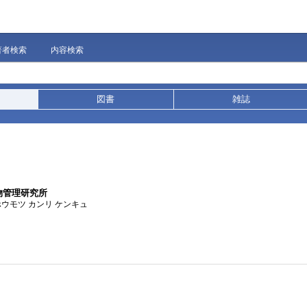
著者検索
内容検索
図書
雑誌
物管理研究所
ホウモツ カンリ ケンキュ