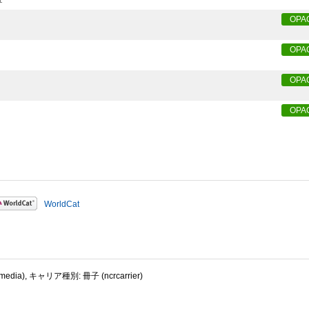
1
OPA
OPA
OPA
OPA
WorldCat
dia), キャリア種別: 冊子 (ncrcarrier)