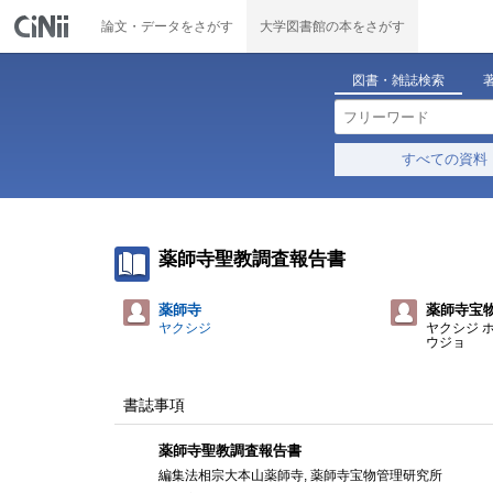
論文・データをさがす
大学図書館の本をさがす
図書・雑誌検索
すべての資料
薬師寺聖教調査報告書
薬師寺
薬師寺宝
ヤクシジ
ヤクシジ 
ウジョ
書誌事項
薬師寺聖教調査報告書
編集法相宗大本山薬師寺, 薬師寺宝物管理研究所