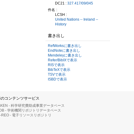
DC21 :
327.417/09/045
件名
LCSH :
United Nations -- Ireland --
History
書き出し
RefWorksに書き出し
EndNoteに書き出し
Mendeleyに書き出し
Refer/BibIXで表示
RISで表示
BibTeXで表示
TSVで表示
ISBDで表示
IIのコンテンツサービス
AKEN - 科学研究費助成事業データベース
RDB - 学術機関リポジトリデータベース
II-REO - 電子リソースリポジトリ