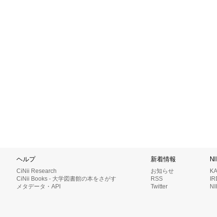
ヘルプ
新着情報
N
CiNii Research
お知らせ
K
CiNii Books - 大学図書館の本をさがす
RSS
I
メタデータ・API
Twitter
N