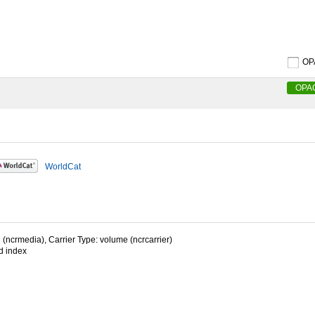
O
OPA
WorldCat
 (ncrmedia), Carrier Type: volume (ncrcarrier)
d index