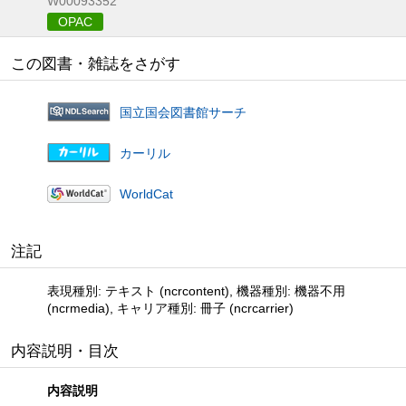
W00093352
OPAC
この図書・雑誌をさがす
国立国会図書館サーチ
カーリル
WorldCat
注記
表現種別: テキスト (ncrcontent), 機器種別: 機器不用
(ncrmedia), キャリア種別: 冊子 (ncrcarrier)
内容説明・目次
内容説明