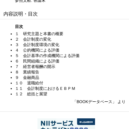
参照文献: 各論末
内容説明・目次
目次
１ 研究主題と本書の概要
２ 会計制度の変化
３ 会計制度環境の変化
４ 公的機関による評価
５ 会計基準の作成機関による評価
６ 民間組織による評価
７ 経営者報酬の開示
８ 業績報告
９ 金融商品
１０ 退職給付
１１ 会計制度におけるＥＢＰＭ
１２ 総括と展望
「BOOKデータベース」 より