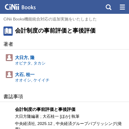
CiNii Books機能統合対応の追加実施をいたしました
会計制度の事前評価と事後評価
著者
大日方, 隆
オビナタ, タカシ
大石, 桂一
オオイシ, ケイイチ
書誌事項
会計制度の事前評価と事後評価
大日方隆編著 ; 大石桂一 [ほか] 執筆
中央経済社, 2025.12 , 中央経済グループパブリッシング(発