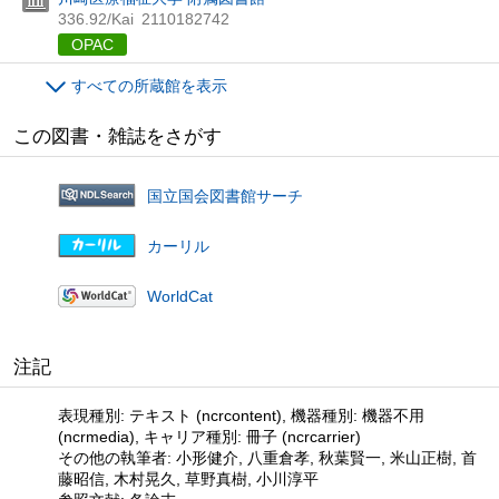
336.92/Kai
2110182742
OPAC
すべての所蔵館を表示
この図書・雑誌をさがす
国立国会図書館サーチ
カーリル
WorldCat
注記
表現種別: テキスト (ncrcontent), 機器種別: 機器不用
(ncrmedia), キャリア種別: 冊子 (ncrcarrier)
その他の執筆者: 小形健介, 八重倉孝, 秋葉賢一, 米山正樹, 首
藤昭信, 木村晃久, 草野真樹, 小川淳平