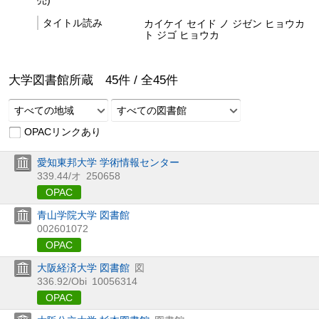
売)
タイトル読み
カイケイ セイド ノ ジゼン ヒョウカ
ト ジゴ ヒョウカ
大学図書館所蔵
45
件 /
全
45
件
すべての地域
すべての図書館
OPACリンクあり
愛知東邦大学 学術情報センター
339.44/オ
250658
OPAC
青山学院大学 図書館
002601072
OPAC
大阪経済大学 図書館
図
336.92/Obi
10056314
OPAC