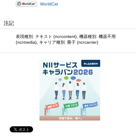
WorldCat
注記
表現種別: テキスト (ncrcontent), 機器種別: 機器不用
(ncrmedia), キャリア種別: 冊子 (ncrcarrier)