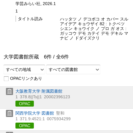
学芸みらい社, 2026.1
1
タイトル読み
ハッタツ ノ デコボコ オ カバー スル
アイデア キョウザイ 82 : トクベツ
シエン キョウイク ノ プロ ガ オス :
ガッコウ デモ カテイ デモ デキル マ
ナビ ノ ドダイズクリ
大学図書館所蔵
6
件 /
全
6
件
すべての地域
すべての図書館
OPACリンクあり
大阪教育大学 附属図書館
1
378.8||Ts||1
20002396123
OPAC
関西学院大学 図書館
聖和
1
371.9:4521:1
0075934299
OPAC