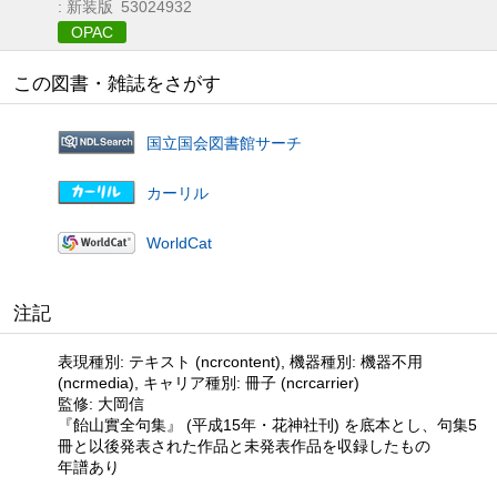
: 新装版
53024932
OPAC
この図書・雑誌をさがす
国立国会図書館サーチ
カーリル
WorldCat
注記
表現種別: テキスト (ncrcontent), 機器種別: 機器不用
(ncrmedia), キャリア種別: 冊子 (ncrcarrier)
監修: 大岡信
『飴山實全句集』 (平成15年・花神社刊) を底本とし、句集5
冊と以後発表された作品と未発表作品を収録したもの
年譜あり