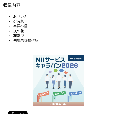
収録内容
おりいぶ
少長集
辛酉小雪
次の花
花浴び
句集未収録作品