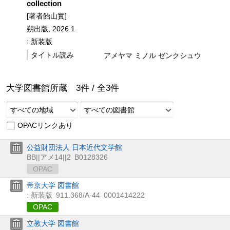
collection
[著者飴山實]
朔出版, 2026.1
: 新装版
タイトル読み
アメヤマ ミノル ゼンクシュウ
大学図書館所蔵
3
件 /
全
3
件
すべての地域
すべての図書館
OPACリンクあり
公益財団法人 日本近代文学館
BB||アメ14||2
B0128326
OPAC
帝京大学 図書館
: 新装版
911.368/A-44
0001414222
OPAC
立教大学 図書館