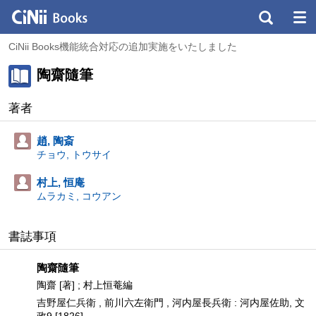
CiNii Books機能統合対応の追加実施をいたしました
陶齋隨筆
著者
趙, 陶斎
チョウ, トウサイ
村上, 恒庵
ムラカミ, コウアン
書誌事項
陶齋隨筆
陶齋 [著] ; 村上恒菴編
吉野屋仁兵衛 , 前川六左衛門 , 河内屋長兵衛 : 河内屋佐助, 文