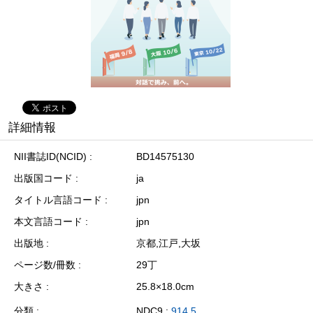
詳細情報
NII書誌ID(NCID)
BD14575130
出版国コード
ja
タイトル言語コード
jpn
本文言語コード
jpn
出版地
京都,江戸,大坂
ページ数/冊数
29丁
大きさ
25.8×18.0cm
分類
NDC9 :
914.5