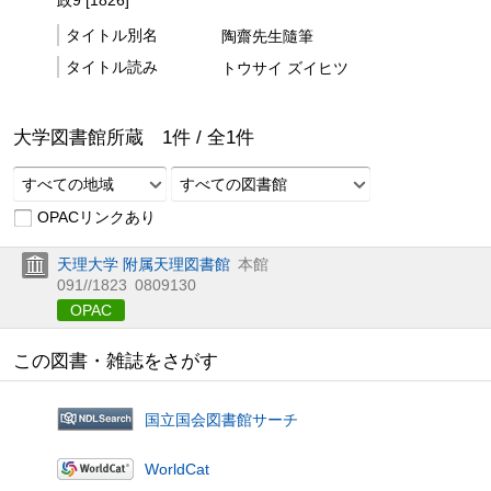
政9 [1826]
タイトル別名
陶齋先生隨筆
タイトル読み
トウサイ ズイヒツ
大学図書館所蔵
1
件 /
全
1
件
すべての地域
すべての図書館
OPACリンクあり
天理大学 附属天理図書館
本館
091//1823
0809130
OPAC
この図書・雑誌をさがす
国立国会図書館サーチ
WorldCat