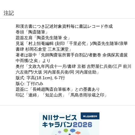
注記
和漢古書につき記述対象資料毎に書誌レコード作成
巻頭「陶斎随筆」
題簽左肩「陶斎先生随筆 全」
見返「村上恒菴編輯 (刻印「千里必究」)/陶斎先生随筆/浪華
書肆 杉岡石倉堂 三木玉渊堂」
著者は跋中「先師陶齋翁所嘗手自劄記/者數巻 余偶探其遺篋
中而獲/之矣」より
奥付「文政九年丙戌十一月/書肆 京都 吉野屋仁兵衛/江戸 前川
六左衛門/大坂 河内屋長兵衛/同 河内屋佐助」
版式: 字高(18.1cm), 6-7行
版心: 丁付のみ
題簽に「長崎趙陶斎自筆板本」との墨書あり
印記「連綿」「知足山房」「馬島杏雨珍蔵之印」