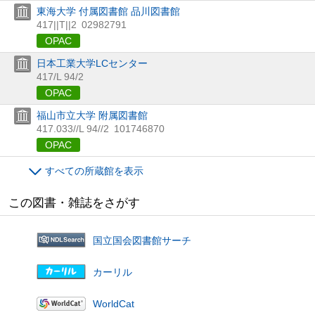
東海大学 付属図書館 品川図書館
417||T||2
02982791
OPAC
日本工業大学LCセンター
417/L 94/2
OPAC
福山市立大学 附属図書館
417.033//L 94//2
101746870
OPAC
すべての所蔵館を表示
この図書・雑誌をさがす
国立国会図書館サーチ
カーリル
WorldCat