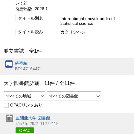
ン ; 2）
丸善出版, 2026.1
タイトル別名
International encyclopedia of
statistical science
タイトル読み
カクリツヘン
並立書誌 全
1
件
確率編
BD14716447
大学図書館所蔵
11
件 /
全
11
件
すべての地域
すべての図書館
OPACリンクあり
亜細亜大学 図書館
417/To 29/2
11272119
OPAC