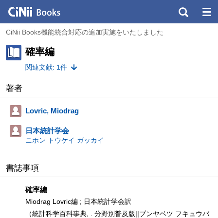
CiNii Books機能統合対応の追加実施をいたしました
確率編
関連文献: 1件
著者
Lovric, Miodrag
日本統計学会
ニホン トウケイ ガッカイ
書誌事項
確率編
Miodrag Lovric編 ; 日本統計学会訳
（統計科学百科事典, . 分野別普及版||ブンヤベツ フキュウバ