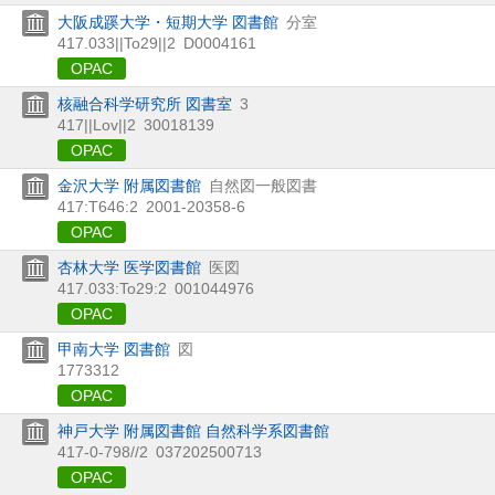
大阪成蹊大学・短期大学 図書館
分室
417.033||To29||2
D0004161
OPAC
核融合科学研究所 図書室
3
417||Lov||2
30018139
OPAC
金沢大学 附属図書館
自然図一般図書
417:T646:2
2001-20358-6
OPAC
杏林大学 医学図書館
医図
417.033:To29:2
001044976
OPAC
甲南大学 図書館
図
1773312
OPAC
神戸大学 附属図書館 自然科学系図書館
417-0-798//2
037202500713
OPAC