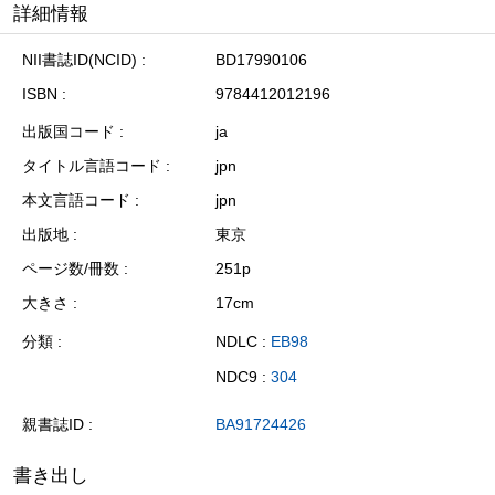
詳細情報
NII書誌ID(NCID)
BD17990106
ISBN
9784412012196
出版国コード
ja
タイトル言語コード
jpn
本文言語コード
jpn
出版地
東京
ページ数/冊数
251p
大きさ
17cm
分類
NDLC :
EB98
NDC9 :
304
親書誌ID
BA91724426
書き出し