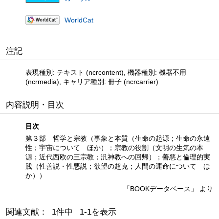
WorldCat
注記
表現種別: テキスト (ncrcontent), 機器種別: 機器不用
(ncrmedia), キャリア種別: 冊子 (ncrcarrier)
内容説明・目次
目次
第３部 哲学と宗教（事象と本質（生命の起源；生命の永遠
性；宇宙について ほか）；宗教の役割（文明の生気の本
源；近代西欧の三宗教；汎神教への回帰）；善悪と倫理的実
践（性善説・性悪説；欲望の超克；人間の運命について ほ
か））
「BOOKデータベース」 より
関連文献： 1件中 1-1を表示