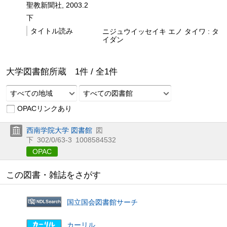
聖教新聞社, 2003.2
下
タイトル読み
ニジュウイッセイキ エノ タイワ : タ
イダン
大学図書館所蔵
1
件 /
全
1
件
すべての地域
すべての図書館
OPACリンクあり
西南学院大学 図書館
図
下
302/0/63-3
1008584532
OPAC
この図書・雑誌をさがす
国立国会図書館サーチ
カーリル