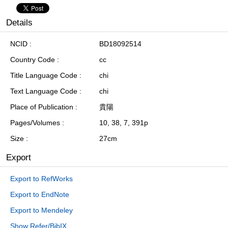
Details
NCID
BD18092514
Country Code
cc
Title Language Code
chi
Text Language Code
chi
Place of Publication
貴陽
Pages/Volumes
10, 38, 7, 391p
Size
27cm
Export
Export to RefWorks
Export to EndNote
Export to Mendeley
Show Refer/BibIX