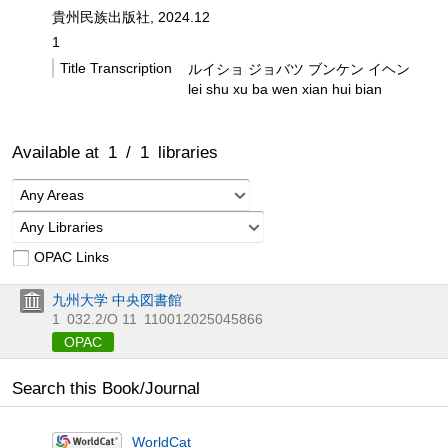
貴州民族出版社, 2024.12
1
Title Transcription
ルイショ ジョバツ ブンケン イヘン
lei shu xu ba wen xian hui bian
Available at
1
/
1
libraries
Any Areas
Any Libraries
OPAC Links
九州大学 中央図書館
1
032.2/O 11
110012025045866
OPAC
Search this Book/Journal
WorldCat