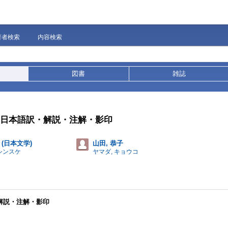
著者検索
内容検索
図書
雑誌
現代日本語訳・解説・注解・影印
 (日本文学)
山田, 恭子
 シンスケ
ヤマダ, キョウコ
・解説・注解・影印