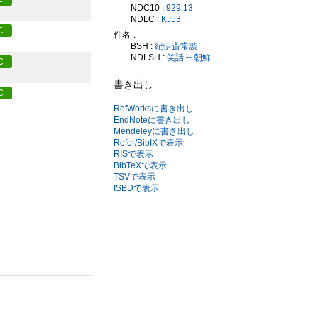
NDC10 :
929.13
NDLC :
KJ53
C
件名
BSH :
紀伊斎常談
NDLSH :
笑話 -- 朝鮮
C
書き出し
C
RefWorksに書き出し
EndNoteに書き出し
Mendeleyに書き出し
Refer/BibIXで表示
RISで表示
BibTeXで表示
TSVで表示
ISBDで表示