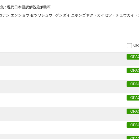
話集 : 現代日本語訳解説注解影印
ク コテン エンショウ セツワシュウ : ゲンダイ ニホンゴヤク・カイセツ・チュウカイ
O
OPA
OPA
OPA
OPA
OPA
OPA
OPA