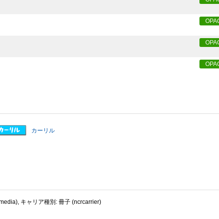
OPA
OPA
OPA
カーリル
dia), キャリア種別: 冊子 (ncrcarrier)