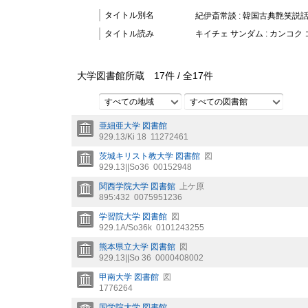
タイトル別名
紀伊斎常談 : 韓国古典艶笑説
タイトル読み
キイチェ サンダム : カンコ
大学図書館所蔵
17
件 /
全
17
件
すべての地域
すべての図書館
亜細亜大学 図書館
929.13/Ki 18
11272461
茨城キリスト教大学 図書館
図
929.13||So36
00152948
関西学院大学 図書館
上ケ原
895:432
0075951236
学習院大学 図書館
図
929.1A/So36k
0101243255
熊本県立大学 図書館
図
929.13||So 36
0000408002
甲南大学 図書館
図
1776264
国学院大学 図書館