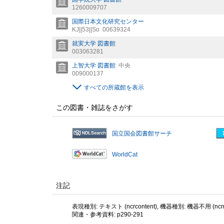
1260009707
国際日本文化研究センター
KJ||53||So
00639324
就実大学 図書館
003063281
上智大学 図書館
中央
009000137
すべての所蔵館を表示
この図書・雑誌をさがす
国立国会図書館サーチ
WorldCat
注記
表現種別: テキスト (ncrcontent), 機器種別: 機器不用 (ncrme
関連・参考資料: p290-291