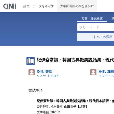
論文・データをさがす
大学図書館の本をさがす
図書・雑誌検索
すべての資料
紀伊斎常談 : 韓国古典艶笑説話集 : 
染谷, 智幸
松本, 真輔
ソメヤ, トモユキ
マツモト,
書誌事項
紀伊斎常談 : 韓国古典艶笑説話集 : 現代日本語訳
染谷智幸, 松本真輔, 山田恭子【編著】
文学通信, 2026.2