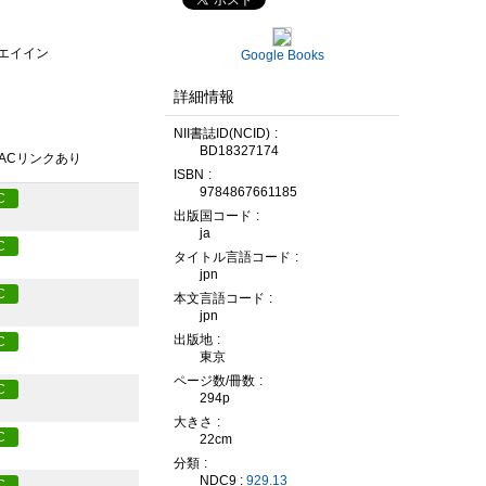
・エイイン
Google Books
詳細情報
NII書誌ID(NCID)
BD18327174
PACリンクあり
ISBN
9784867661185
C
出版国コード
ja
C
タイトル言語コード
jpn
C
本文言語コード
jpn
出版地
C
東京
ページ数/冊数
C
294p
大きさ
C
22cm
分類
NDC9 :
929.13
C