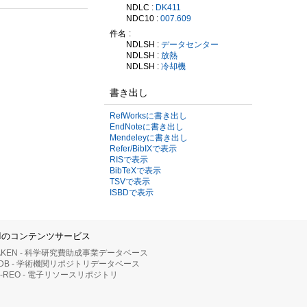
NDLC :
DK411
NDC10 :
007.609
件名
NDLSH :
データセンター
NDLSH :
放熱
NDLSH :
冷却機
書き出し
RefWorksに書き出し
EndNoteに書き出し
Mendeleyに書き出し
Refer/BibIXで表示
RISで表示
BibTeXで表示
TSVで表示
ISBDで表示
IIのコンテンツサービス
AKEN - 科学研究費助成事業データベース
RDB - 学術機関リポジトリデータベース
II-REO - 電子リソースリポジトリ