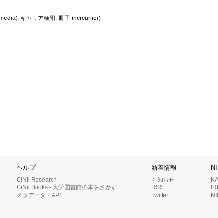
dia), キャリア種別: 冊子 (ncrcarrier)
ヘルプ
新着情報
N
CiNii Research
お知らせ
K
CiNii Books - 大学図書館の本をさがす
RSS
I
メタデータ・API
Twitter
N