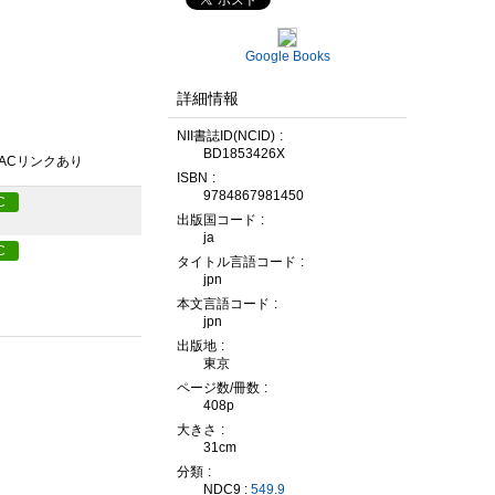
Google Books
詳細情報
NII書誌ID(NCID)
BD1853426X
PACリンクあり
ISBN
9784867981450
C
出版国コード
ja
C
タイトル言語コード
jpn
本文言語コード
jpn
出版地
東京
ページ数/冊数
408p
大きさ
31cm
分類
NDC9 :
549.9