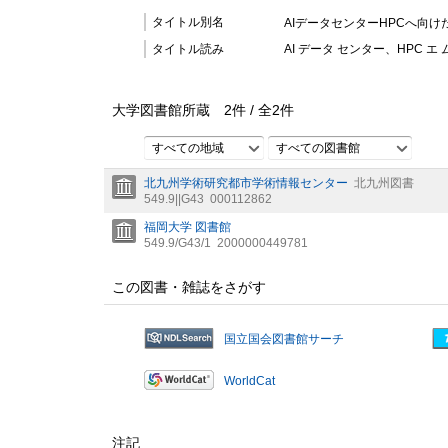
タイトル別名
AIデータセンターHPCへ向
タイトル読み
AI データ センター、HPC 
大学図書館所蔵
2
件 /
全
2
件
すべての地域
すべての図書館
北九州学術研究都市学術情報センター
北九州図書
549.9||G43
000112862
福岡大学 図書館
549.9/G43/1
2000000449781
この図書・雑誌をさがす
国立国会図書館サーチ
WorldCat
注記