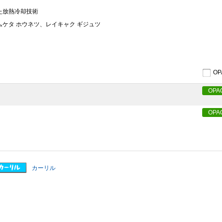
けた放熱冷却技術
エ ムケタ ホウネツ、レイキャク ギジュツ
O
OPA
OPA
カーリル