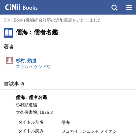
CiNii Books機能統合対応の追加実施をいたしました
儒海 : 儒者名鑑
著者
杉村, 顕道
スギムラ,ケンドウ
書誌事項
儒海 : 儒者名鑑
杉村顕道編
大久保書院, 1975.2
タイトル別名
儒海
タイトル読み
ジュカイ : ジュシャ メイカン