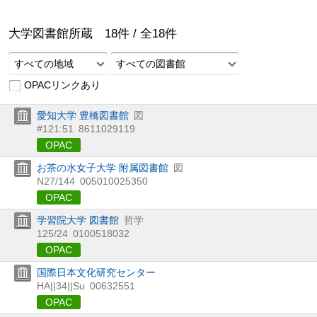
大学図書館所蔵
18
件 /
全
18
件
すべての地域
すべての図書館
OPACリンクあり
愛知大学 豊橋図書館
図
#121:51
8611029119
OPAC
お茶の水女子大学 附属図書館
図
N27/144
005010025350
OPAC
学習院大学 図書館
哲学
125/24
0100518032
OPAC
国際日本文化研究センター
HA||34||Su
00632551
OPAC