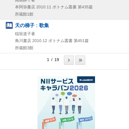
本阿弥書店
2010.11
ポトナム叢書 第435篇
所蔵館1館
天の梯子 : 歌集
稲垣道子著
角川書店
2010.12
ポトナム叢書 第451篇
所蔵館3館
1 / 19