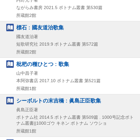
ながらみ書房
2021.5
ポトナム叢書 第530篇
所蔵館2館
標石 : 國友道治歌集
國友道治著
短歌研究社
2019.9
ポトナム叢書 第572篇
所蔵館2館
枇杷の種ひとつ : 歌集
山中昌子著
本阿弥書店
2017.10
ポトナム叢書 第521篇
所蔵館1館
シーボルトの末吉橋 : 眞島正臣歌集
眞島正臣著
ポトナム社
2014.5
ポトナム叢書 第509篇 . 1000号記念ポト
ナム叢書||1000ゴウ キネン ポトナム ソウショ
所蔵館1館