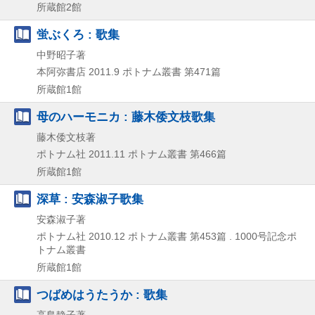
所蔵館2館
蛍ぶくろ : 歌集
中野昭子著
本阿弥書店
2011.9
ポトナム叢書 第471篇
所蔵館1館
母のハーモニカ : 藤木倭文枝歌集
藤木倭文枝著
ポトナム社
2011.11
ポトナム叢書 第466篇
所蔵館1館
深草 : 安森淑子歌集
安森淑子著
ポトナム社
2010.12
ポトナム叢書 第453篇 . 1000号記念ポ
トナム叢書
所蔵館1館
つばめはうたうか : 歌集
高島静子著