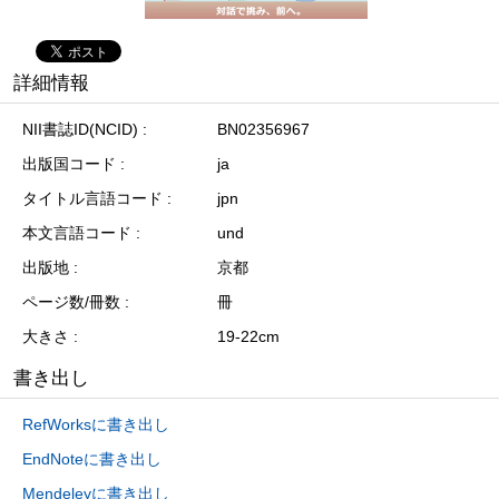
詳細情報
NII書誌ID(NCID)
BN02356967
出版国コード
ja
タイトル言語コード
jpn
本文言語コード
und
出版地
京都
ページ数/冊数
冊
大きさ
19-22cm
書き出し
RefWorksに書き出し
EndNoteに書き出し
Mendeleyに書き出し