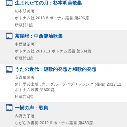
生まれたての月 : 杉本明美歌集
杉本明美著
ポトナム社
2013.8
ポトナム叢書 第496篇
所蔵館1館
茶屋峠 : 中西健治歌集
中西健治著
ポトナム社
2013.11
ポトナム叢書 第504篇
所蔵館1館
うたの近代 : 短歌的発想と和歌的発想
安森敏隆著
角川学芸出版 , 角川グループパブリッシング (発売)
2012.11
ポトナム叢書 第500篇
所蔵館4館
一樹の声 : 歌集
内野光子著
ながらみ書房
2012.6
ポトナム叢書 第483篇