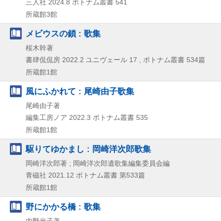
三人社
2024.8
ポトナム叢書 541
所蔵館3館
メビウスの鎖 : 歌集
桜木幹著
書肆侃侃房
2022.2
ユニヴェール 17 , ポトナム叢書 534篇
所蔵館1館
風にふかれて : 尾崎由子歌集
尾崎由子著
編集工房ノア
2022.3
ポトナム叢書 535
所蔵館1館
駆りてゆかまし : 岡崎洋次郎歌集
岡崎洋次郎著 ; 岡崎洋次郎遺歌集編集委員会編
青磁社
2021.12
ポトナム叢書 第533篇
所蔵館1館
野にかかる橋 : 歌集
内野光子著