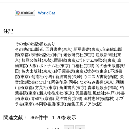
WorldCat
注記
その他の出版者もあり
その他の出版者: 五月書房(東京).新星書房(東京).立命館出版
部(京都).蜘蛛出版社(神戸).短歌研究社(東京).短歌新聞社(東
京).短歌公論社(京都).雁書館(東京).ポトナム短歌会[東京].白
楊書院(大阪).ポトナム社(東京).白楊社(京都).閃の会出版部(野
田).協力出版社(東京).砂子屋書房(東京).潮汐社(東京).不識書
院(東京).創造社(小野).新波書房(長崎).ウニスガ書房(西脇).矢
音畑短歌会(北九州).岡谷印刷(岡谷).ながらみ書房(東京).湖烟
山房(京都).方英社(東京).角川書店(東京).青環短歌会(福島).柏
葉書院(東京).新人物往来社(東京).興亜書院.風信社(神戸).柊書
房(東京).青磁社(京都).晃洋書房(京都).田村忠雄(横越村).ポプ
ラ会(東京).本阿弥書店(東京).編集工房ノア(大阪)
関連文献： 365件中 1-20を表示