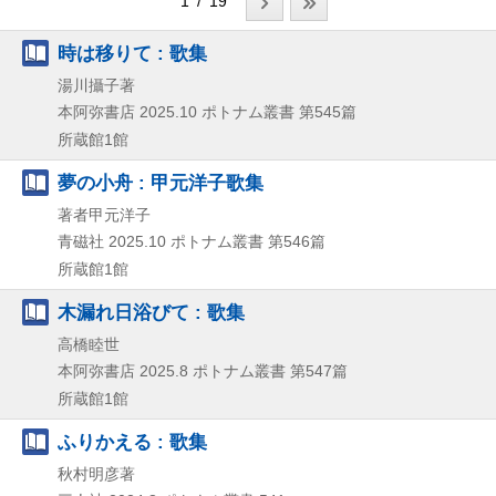
1 / 19
時は移りて : 歌集
湯川攝子著
本阿弥書店
2025.10
ポトナム叢書 第545篇
所蔵館1館
夢の小舟 : 甲元洋子歌集
著者甲元洋子
青磁社
2025.10
ポトナム叢書 第546篇
所蔵館1館
木漏れ日浴びて : 歌集
高橋睦世
本阿弥書店
2025.8
ポトナム叢書 第547篇
所蔵館1館
ふりかえる : 歌集
秋村明彦著