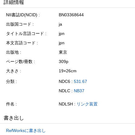
詳細情報
NII書誌ID(NCID)
BN03368644
出版国コード
ja
タイトル言語コード
jpn
本文言語コード
jpn
出版地
東京
ページ数/冊数
309p
大きさ
19×26cm
分類
NDC6 :
531.67
NDLC :
NB37
件名
NDLSH :
リンク装置
書き出し
RefWorksに書き出し