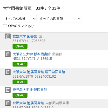
大学図書館所蔵
33
件 /
全
33
件
すべての地域
すべての図書館
OPACリンクあり
愛媛大学 図書館
図
531.67/Y1
17033305
OPAC
大阪公立大学 杉本図書館
図書館
N531.67//Y2//1
A-136915
OPAC
大阪大学 附属図書館 理工学図書館
531.6/Y/1979
07924003192
OPAC
鹿児島大学 附属図書館
OPAC
金沢大学 附属図書館
自然図自動書庫
531.67:Y54
8308-04159-0