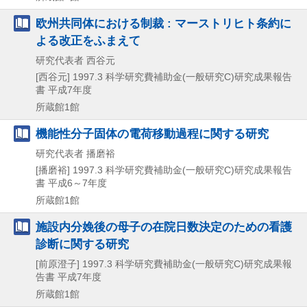
欧州共同体における制裁 : マーストリヒト条約に
よる改正をふまえて
研究代表者 西谷元
[西谷元]
1997.3
科学研究費補助金(一般研究C)研究成果報告
書 平成7年度
所蔵館1館
機能性分子固体の電荷移動過程に関する研究
研究代表者 播磨裕
[播磨裕]
1997.3
科学研究費補助金(一般研究C)研究成果報告
書 平成6～7年度
所蔵館1館
施設内分娩後の母子の在院日数決定のための看護
診断に関する研究
[前原澄子]
1997.3
科学研究費補助金(一般研究C)研究成果報
告書 平成7年度
所蔵館1館