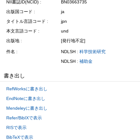
NII書誌ID(NCID)
BN03663735
出版国コード
ja
タイトル言語コード
jpn
本文言語コード
und
出版地
[発行地不定]
件名
NDLSH :
科学技術研究
NDLSH :
補助金
書き出し
RefWorksに書き出し
EndNoteに書き出し
Mendeleyに書き出し
Refer/BibIXで表示
RISで表示
BibTeXで表示