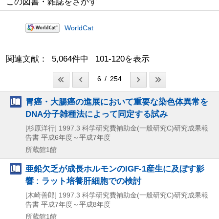
この図書・雑誌をさがす
WorldCat
関連文献： 5,064件中 101-120を表示
6 / 254
胃癌・大腸癌の進展において重要な染色体異常を
DNA分子雑種法によって同定する試み
[杉原洋行]
1997.3
科学研究費補助金(一般研究C)研究成果報
告書 平成6年度～平成7年度
所蔵館1館
亜鉛欠乏が成長ホルモンのIGF-1産生に及ぼす影
響 : ラット培養肝細胞での検討
[木崎善郎]
1997.3
科学研究費補助金(一般研究C)研究成果報
告書 平成7年度～平成8年度
所蔵館1館