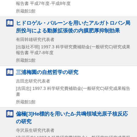
報告書 平成7年度-平成8年度
所蔵館1館
ヒドロゲル・バルーンを用いたアルガトロバン局
所投与による動脈拡張後の内膜肥厚抑制効果
有田幹雄研究代表者
[出版社不明]
1997.3
科学研究費補助金(一般研究C)研究成果
報告書 平成7-8年度
所蔵館1館
三浦梅園の自然哲学の研究
吉田忠研究代表者
[吉田忠]
1997.3
科学研究費補助金(一般研究C)研究成果報告
書
所蔵館1館
偏極[3]He標的を用いたΔ-共鳴領域光原子核反応
の研究
寺沢辰生研究代表者