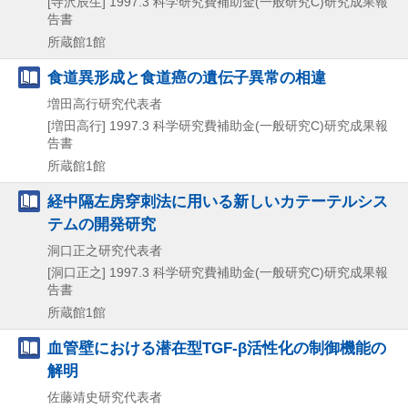
[寺沢辰生]
1997.3
科学研究費補助金(一般研究C)研究成果報
告書
所蔵館1館
食道異形成と食道癌の遺伝子異常の相違
増田高行研究代表者
[増田高行]
1997.3
科学研究費補助金(一般研究C)研究成果報
告書
所蔵館1館
経中隔左房穿刺法に用いる新しいカテーテルシス
テムの開発研究
洞口正之研究代表者
[洞口正之]
1997.3
科学研究費補助金(一般研究C)研究成果報
告書
所蔵館1館
血管壁における潜在型TGF-β活性化の制御機能の
解明
佐藤靖史研究代表者