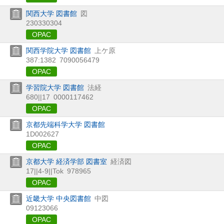
関西大学 図書館
図
230330304
OPAC
関西学院大学 図書館
上ケ原
387:1382
7090056479
OPAC
学習院大学 図書館
法経
680||17
0000117462
OPAC
京都先端科学大学 図書館
1D002627
OPAC
京都大学 経済学部 図書室
経済図
17||4-9||Tok
978965
OPAC
近畿大学 中央図書館
中図
09123066
OPAC