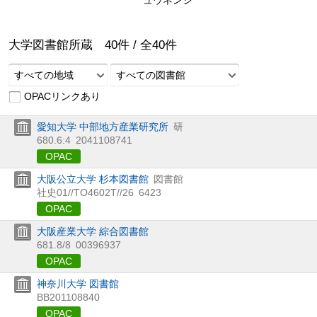
大学図書館所蔵
40
件 /
全
40
件
すべての地域
すべての図書館
OPACリンクあり
愛知大学 中部地方産業研究所
研
680.6:4
2041108741
OPAC
大阪公立大学 杉本図書館
図書館
社史01//TO4602T//26
6423
OPAC
大阪産業大学 綜合図書館
681.8/8
00396937
OPAC
神奈川大学 図書館
BB201108840
OPAC