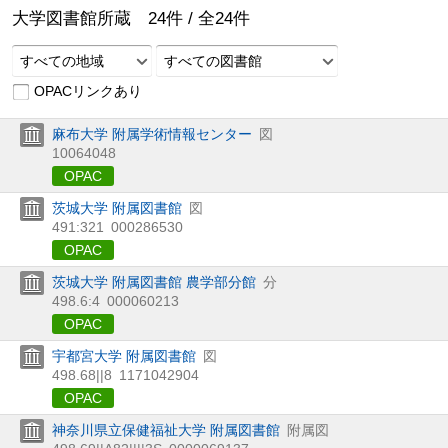
大学図書館所蔵
24
件 /
全
24
件
すべての地域
すべての図書館
OPACリンクあり
麻布大学 附属学術情報センター
図
10064048
OPAC
茨城大学 附属図書館
図
491:321
000286530
OPAC
茨城大学 附属図書館 農学部分館
分
498.6:4
000060213
OPAC
宇都宮大学 附属図書館
図
498.68||8
1171042904
OPAC
神奈川県立保健福祉大学 附属図書館
附属図