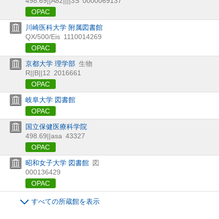
498.69||A82||||3S
0000069137
OPAC
川崎医科大学 附属図書館
QX/500/Eis
1110014269
OPAC
京都大学 理学部
生物
R||B||12
2016661
OPAC
岐阜大学 図書館
OPAC
国立保健医療科学院
498.69||asa
43327
OPAC
昭和女子大学 図書館
図
000136429
OPAC
すべての所蔵館を表示