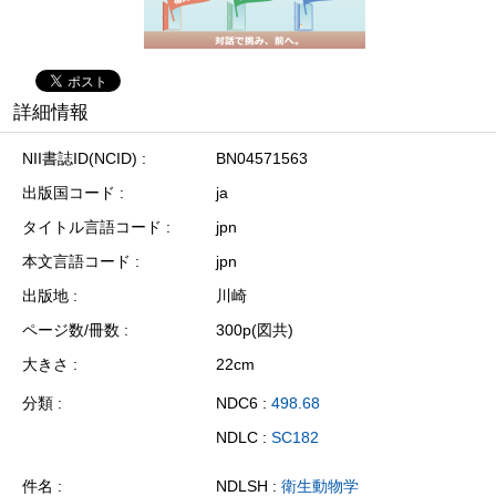
詳細情報
NII書誌ID(NCID)
BN04571563
出版国コード
ja
タイトル言語コード
jpn
本文言語コード
jpn
出版地
川崎
ページ数/冊数
300p(図共)
大きさ
22cm
分類
NDC6 :
498.68
NDLC :
SC182
件名
NDLSH :
衛生動物学