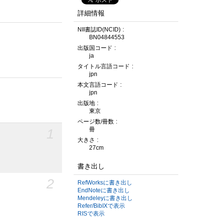
詳細情報
NII書誌ID(NCID)
BN04844553
出版国コード
ja
タイトル言語コード
jpn
本文言語コード
jpn
出版地
東京
ページ数/冊数
1
冊
大きさ
27cm
書き出し
2
RefWorksに書き出し
EndNoteに書き出し
Mendeleyに書き出し
Refer/BibIXで表示
RISで表示