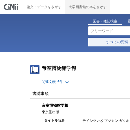
論文・データをさがす
大学図書館の本をさがす
図書・雑誌検索
すべての資料
帝室博物館学報
関連文献: 6件
書誌事項
帝室博物館学報
東京堂出版
タイトル読み
テイシツ ハクブツカン ガクホ