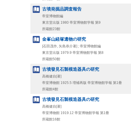
古墳発掘品調査報告
帝室博物館編
東京堂出版
1980
帝室博物館学報 第9
所蔵館23館
金峯山経塚遺物の研究
[石田茂作, 矢島恭介著] ; 帝室博物館編
東京堂出版
1979.9
帝室博物館学報 第8
所蔵館50館
古墳發見石製模造器具の研究
高橋健自[著]
帝室博物館
1925.5
増補再版
帝室博物館学報 第1冊
所蔵館4館
古墳發見石製模造器具の研究
高橋健自[著]
帝室博物館
1919.12
帝室博物館学報 第1冊
所蔵館16館