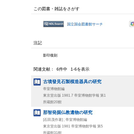
この図書・雑誌をさがす
国立国会図書館サーチ
注記
影印復刻
関連文献： 6件中 1-6を表示
古墳發見石製模造器具の研究
帝室博物館編
東京堂出版
1981.7
帝室博物館学報 第1
所蔵館20館
那智発掘仏教遺物の研究
[石田茂作著] ; 帝室博物館編
東京堂出版
1981
帝室博物館学報 第5
所蔵館31館