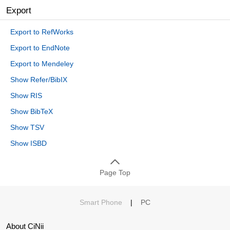
Export
Export to RefWorks
Export to EndNote
Export to Mendeley
Show Refer/BibIX
Show RIS
Show BibTeX
Show TSV
Show ISBD
Page Top
Smart Phone
|
PC
About CiNii