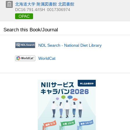
北海道大学 附属図書館 北図書館
DC16:791.4/ISH
0017306974
OPAC
Search this Book/Journal
NDL Search - National Diet Library
WorldCat