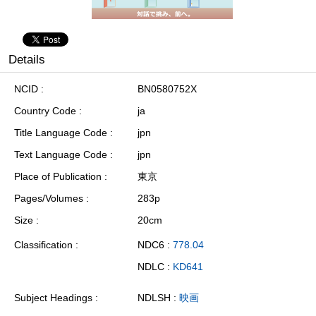
Details
NCID
BN0580752X
Country Code
ja
Title Language Code
jpn
Text Language Code
jpn
Place of Publication
東京
Pages/Volumes
283p
Size
20cm
Classification
NDC6 :
778.04
NDLC :
KD641
Subject Headings
NDLSH :
映画