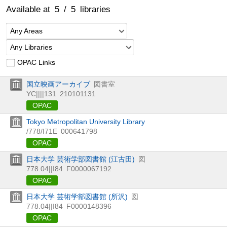
Available at
5
/
5
libraries
Any Areas
Any Libraries
OPAC Links
国立映画アーカイブ
図書室
YC||||131
210101131
OPAC
Tokyo Metropolitan University Library
/778/I71E
000641798
OPAC
日本大学 芸術学部図書館 (江古田)
図
778.04||I84
F0000067192
OPAC
日本大学 芸術学部図書館 (所沢)
図
778.04||I84
F0000148396
OPAC