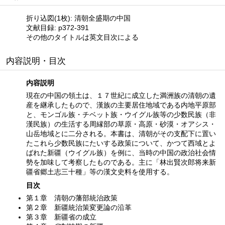
折り込図(1枚): 清朝全盛期の中国
文献目録: p372-391
その他のタイトルは英文目次による
内容説明・目次
内容説明
現在の中国の領土は、１７世紀に成立した満洲族の清朝の遺
産を継承したもので、漢族の主要居住地域である内地平原部
と、モンゴル族・チベット族・ウイグル族等の少数民族（非
漢民族）の生活する周縁部の草原・高原・砂漠・オアシス・
山岳地域とに二分される。本書は、清朝がその支配下に置い
たこれら少数民族にたいする政策について、かつて西域とよ
ばれた新疆（ウイグル族）を例に、当時の中国の政治社会情
勢を加味して考察したものである。主に「林出賢次郎将来新
疆省郷土志三十種」等の漢文史料を使用する。
目次
第１章 清朝の藩部統治政策
第２章 新疆統治策変更論の沿革
第３章 新疆省の成立