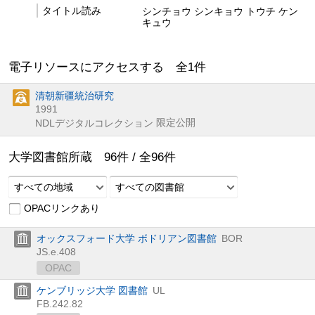
タイトル読み
シンチョウ シンキョウ トウチ ケン
キュウ
電子リソースにアクセスする 全
1
件
清朝新疆統治研究
1991
限定公開
NDLデジタルコレクション
大学図書館所蔵
96
件 /
全
96
件
すべての地域
すべての図書館
OPACリンクあり
オックスフォード大学 ボドリアン図書館
BOR
JS.e.408
OPAC
ケンブリッジ大学 図書館
UL
FB.242.82